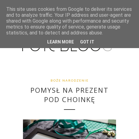
This site uses cookies from Google to deliver its services
and to analyze traffic. Your IP address and user-agent are
shared with Google along with performance and security
metrics to ensure quality of service, generate usage
statistics, and to detect and address abuse.
LEARN MORE
GOT IT
BOŻE NARODZENIE
POMYSŁ NA PREZENT
POD CHOINKĘ