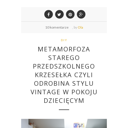
10 komentarze
,
by
Ola
DIY
METAMORFOZA
STAREGO
PRZEDSZKOLNEGO
KRZESEŁKA CZYLI
ODROBINA STYLU
VINTAGE W POKOJU
DZIECIĘCYM