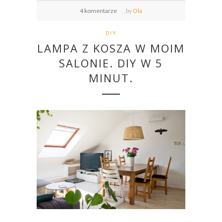
4 komentarze
,
by
Ola
DIY
LAMPA Z KOSZA W MOIM
SALONIE. DIY W 5
MINUT.