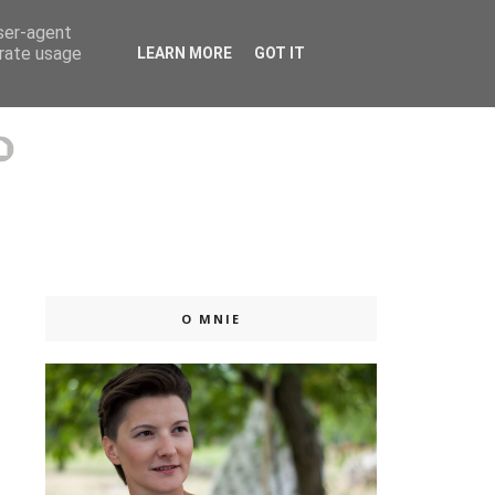
user-agent
 ISSUU
erate usage
LEARN MORE
GOT IT
O MNIE