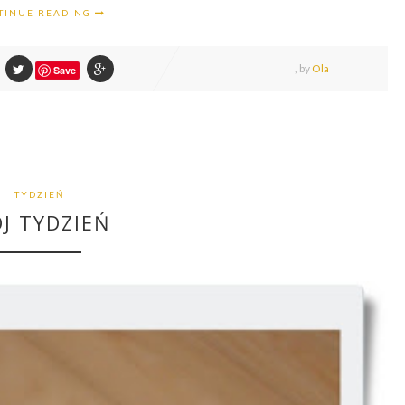
TINUE READING
,
by
Ola
Save
TYDZIEŃ
J TYDZIEŃ