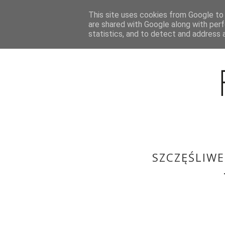
This site uses cookies from Google to d
BLOG
are shared with Google along with perf
statistics, and to detect and address 
SZCZĘŚLIW