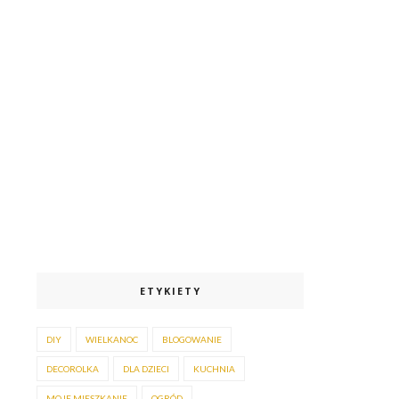
ETYKIETY
DIY
WIELKANOC
BLOGOWANIE
DECOROLKA
DLA DZIECI
KUCHNIA
MOJE MIESZKANIE
OGRÓD