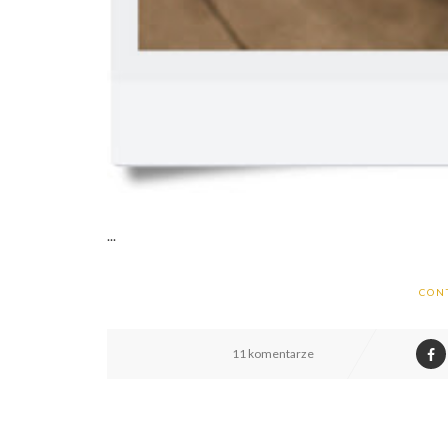
...
CON
11 komentarze