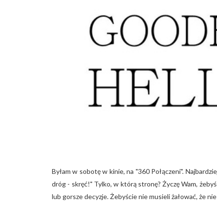
Byłam w sobotę w kinie, na "360 Połączeni". Najbardzie
dróg - skręć!" Tylko, w którą stronę? Życzę Wam, żebyśc
lub gorsze decyzje. Żebyście nie musieli żałować, że nie z