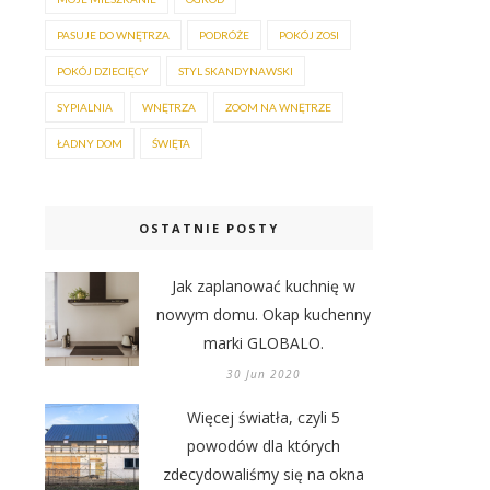
PASUJE DO WNĘTRZA
PODRÓŻE
POKÓJ ZOSI
POKÓJ DZIECIĘCY
STYL SKANDYNAWSKI
SYPIALNIA
WNĘTRZA
ZOOM NA WNĘTRZE
ŁADNY DOM
ŚWIĘTA
OSTATNIE POSTY
Jak zaplanować kuchnię w
nowym domu. Okap kuchenny
marki GLOBALO.
30 Jun 2020
Więcej światła, czyli 5
powodów dla których
zdecydowaliśmy się na okna