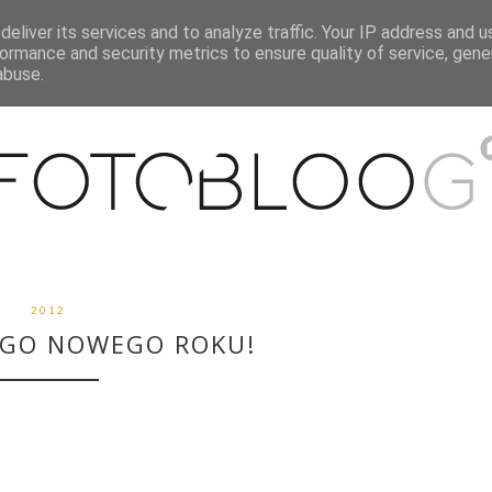
eliver its services and to analyze traffic. Your IP address and 
O MNIE
WSPÓŁPRACA
MOJE MIESZKANIE
PUBLIKACJE
ormance and security metrics to ensure quality of service, gen
abuse.
2012
EGO NOWEGO ROKU!