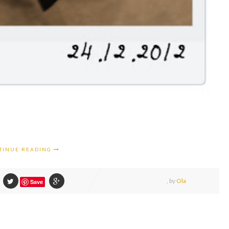
TINUE READING
,
by
Ola
Save