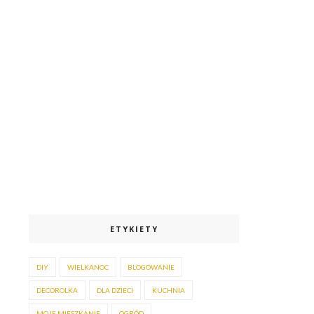
ETYKIETY
DIY
WIELKANOC
BLOGOWANIE
DECOROLKA
DLA DZIECI
KUCHNIA
MOJE MIESZKANIE
OGRÓD