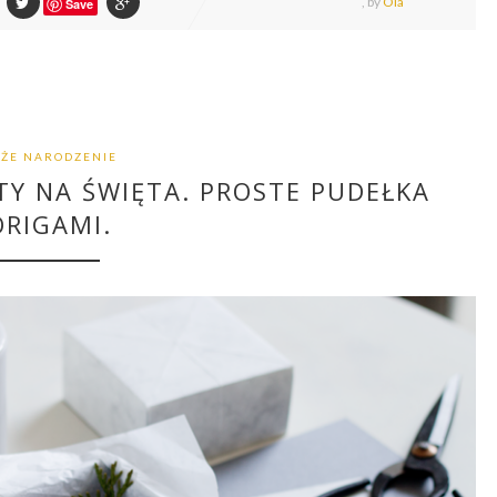
,
by
Ola
Save
ŻE NARODZENIE
TY NA ŚWIĘTA. PROSTE PUDEŁKA
ORIGAMI.