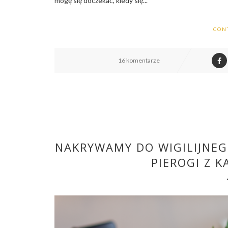
mogę się doczekać, kiedy się...
CON
16 komentarze
NAKRYWAMY DO WIGILIJNEG
PIEROGI Z K