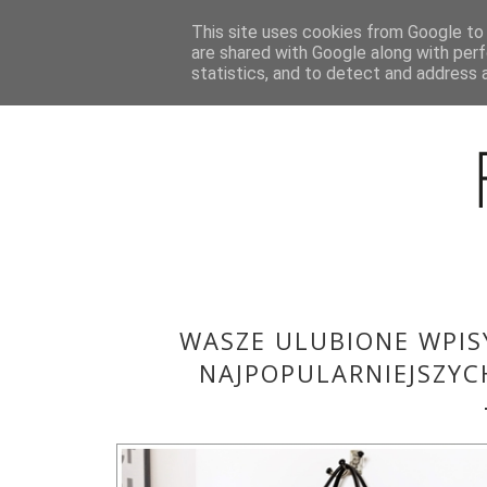
This site uses cookies from Google to d
BLOG
are shared with Google along with perf
statistics, and to detect and address 
WASZE ULUBIONE WPISY
NAJPOPULARNIEJSZYC