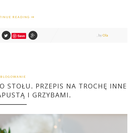
TINUE READING
,
by
Ola
Save
BLOGOWANIE
O STOŁU. PRZEPIS NA TROCHĘ INNE
APUSTĄ I GRZYBAMI.