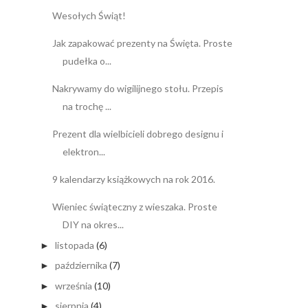
Wesołych Świąt!
Jak zapakować prezenty na Święta. Proste
pudełka o...
Nakrywamy do wigilijnego stołu. Przepis
na trochę ...
Prezent dla wielbicieli dobrego designu i
elektron...
9 kalendarzy książkowych na rok 2016.
Wieniec świąteczny z wieszaka. Proste
DIY na okres...
listopada
(6)
►
października
(7)
►
września
(10)
►
sierpnia
(4)
►