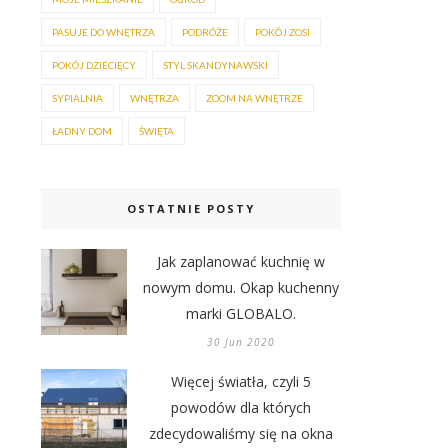
PASUJE DO WNĘTRZA
PODRÓŻE
POKÓJ ZOSI
POKÓJ DZIECIĘCY
STYL SKANDYNAWSKI
SYPIALNIA
WNĘTRZA
ZOOM NA WNĘTRZE
ŁADNY DOM
ŚWIĘTA
OSTATNIE POSTY
Jak zaplanować kuchnię w
nowym domu. Okap kuchenny
marki GLOBALO.
30 Jun 2020
Więcej światła, czyli 5
powodów dla których
zdecydowaliśmy się na okna