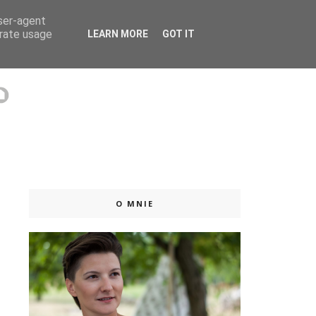
user-agent
 ISSUU
erate usage
LEARN MORE
GOT IT
O MNIE