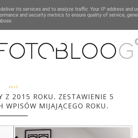
eliver its services and to analyze traffic. Your IP address and 
O MNIE
WSPÓŁPRACA
MOJE MIESZKANIE
PUBLIKACJE
ormance and security metrics to ensure quality of service, gen
abuse.
2015
 Z 2015 ROKU. ZESTAWIENIE 5
H WPISÓW MIJAJĄCEGO ROKU.