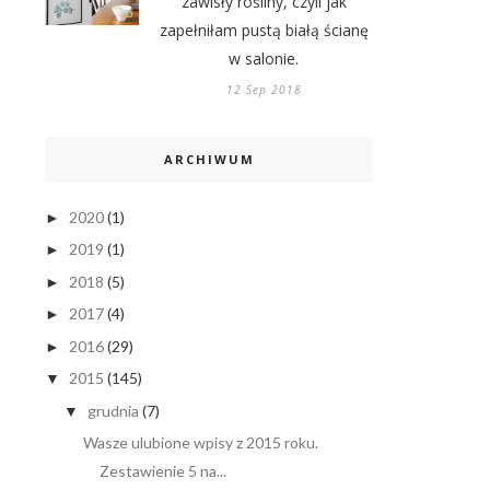
zawisły rośliny, czyli jak
zapełniłam pustą białą ścianę
w salonie.
12 Sep 2018
ARCHIWUM
2020
(1)
►
2019
(1)
►
2018
(5)
►
2017
(4)
►
2016
(29)
►
2015
(145)
▼
grudnia
(7)
▼
Wasze ulubione wpisy z 2015 roku.
Zestawienie 5 na...