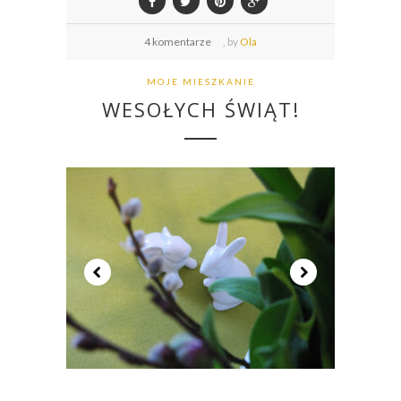
4 komentarze
,
by
Ola
MOJE MIESZKANIE
WESOŁYCH ŚWIĄT!