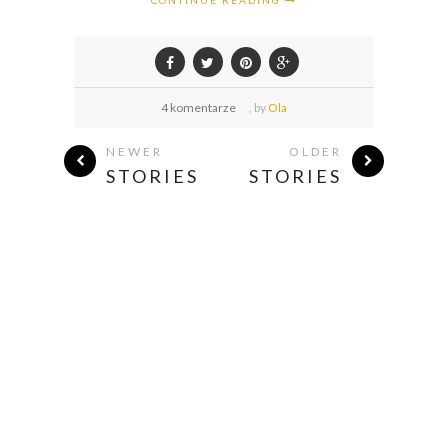
CONTINUE READING
4 komentarze
,
by
Ola
NEWER
OLDER
STORIES
STORIES