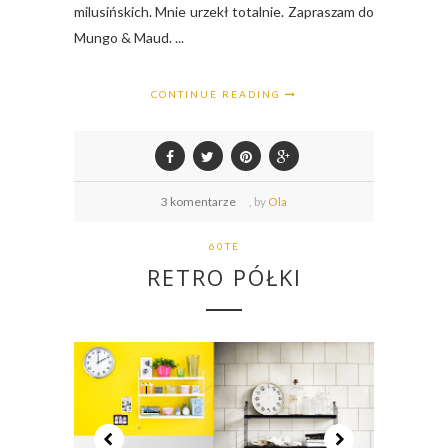
milusińskich. Mnie urzekł totalnie. Zapraszam do
Mungo & Maud. ...
CONTINUE READING
3 komentarze
,
by
Ola
60TE
RETRO PÓŁKI