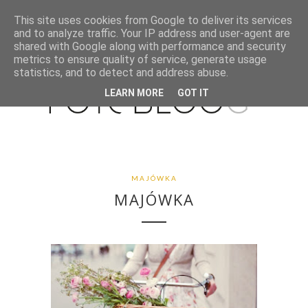
This site uses cookies from Google to deliver its services
and to analyze traffic. Your IP address and user-agent are
shared with Google along with performance and security
metrics to ensure quality of service, generate usage
statistics, and to detect and address abuse.
LEARN MORE
GOT IT
MAJÓWKA
MAJÓWKA