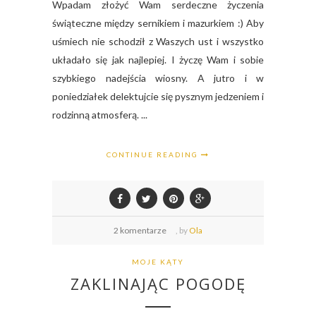
Wpadam złożyć Wam serdeczne życzenia
świąteczne między sernikiem i mazurkiem :) Aby
uśmiech nie schodził z Waszych ust i wszystko
układało się jak najlepiej. I życzę Wam i sobie
szybkiego nadejścia wiosny. A jutro i w
poniedziałek delektujcie się pysznym jedzeniem i
rodzinną atmosferą. ...
CONTINUE READING
2 komentarze
,
by
Ola
MOJE KĄTY
ZAKLINAJĄC POGODĘ