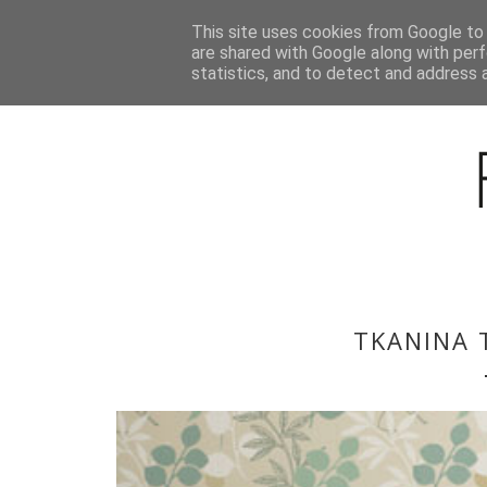
This site uses cookies from Google to d
BLOG
are shared with Google along with perf
statistics, and to detect and address 
TKANINA 