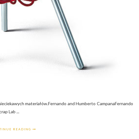
z nieciekawych materiałów.Fernando and Humberto CampanaFernando
ap Lab ...
TINUE READING