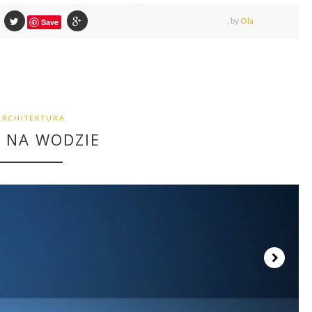
,
by
Ola
Save
ARCHITEKTURA
 NA WODZIE