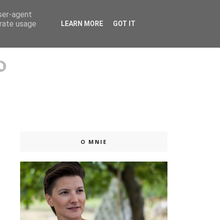
user-agent
 ISSUU
erate usage
LEARN MORE
GOT IT
O MNIE