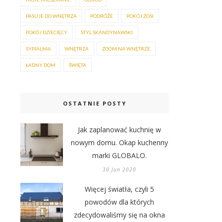
PASUJE DO WNĘTRZA
PODRÓŻE
POKÓJ ZOSI
POKÓJ DZIECIĘCY
STYL SKANDYNAWSKI
SYPIALNIA
WNĘTRZA
ZOOM NA WNĘTRZE
ŁADNY DOM
ŚWIĘTA
OSTATNIE POSTY
Jak zaplanować kuchnię w
nowym domu. Okap kuchenny
marki GLOBALO.
30 Jun 2020
Więcej światła, czyli 5
powodów dla których
zdecydowaliśmy się na okna