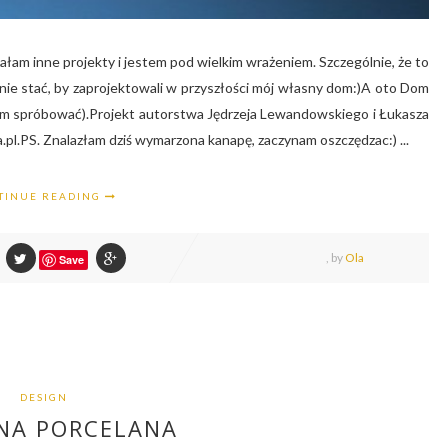
am inne projekty i jestem pod wielkim wrażeniem. Szczególnie, że to
nie stać, by zaprojektowali w przyszłości mój własny dom:)A oto Dom
bym spróbować).Projekt autorstwa Jędrzeja Lewandowskiego i Łukasza
.pl.PS. Znalazłam dziś wymarzona kanapę, zaczynam oszczędzac:) ...
TINUE READING
,
by
Ola
Save
DESIGN
NA PORCELANA