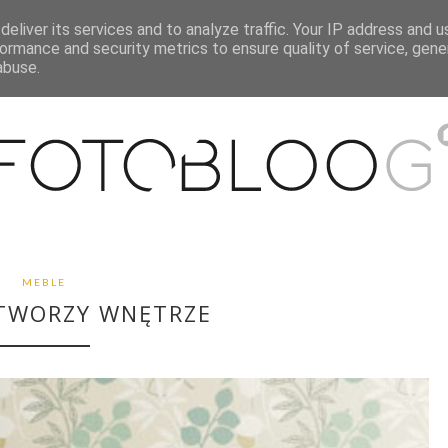
eliver its services and to analyze traffic. Your IP address and 
O MNIE
WSPÓŁPRACA
MOJE MIESZKANIE
PUBLIKACJE
ormance and security metrics to ensure quality of service, gen
abuse.
MEBLE
TWORZY WNĘTRZE