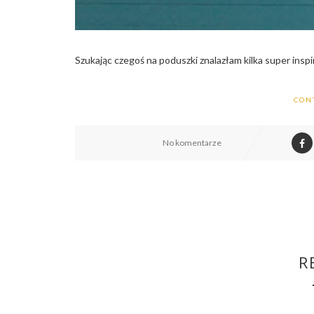
Szukając czegoś na poduszki znalazłam kilka super inspir
CON
No komentarze
R