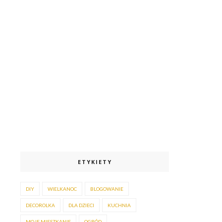
ETYKIETY
DIY
WIELKANOC
BLOGOWANIE
DECOROLKA
DLA DZIECI
KUCHNIA
MOJE MIESZKANIE
OGRÓD