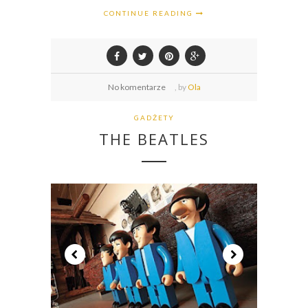
CONTINUE READING
No komentarze
,
by
Ola
GADŻETY
THE BEATLES