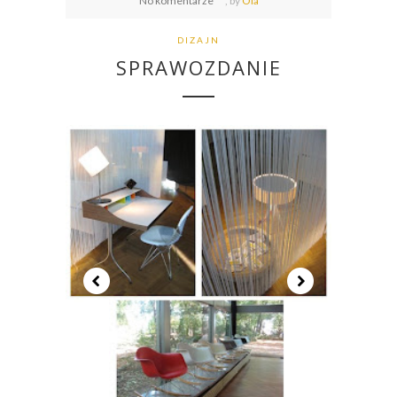
No komentarze
,
by
Ola
DIZAJN
SPRAWOZDANIE