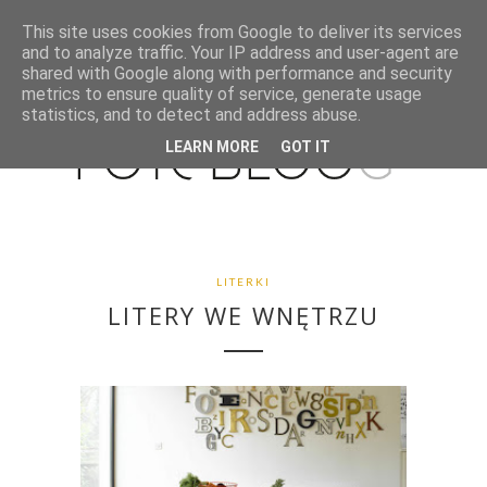
This site uses cookies from Google to deliver its services
and to analyze traffic. Your IP address and user-agent are
shared with Google along with performance and security
metrics to ensure quality of service, generate usage
statistics, and to detect and address abuse.
LEARN MORE
GOT IT
LITERKI
LITERY WE WNĘTRZU