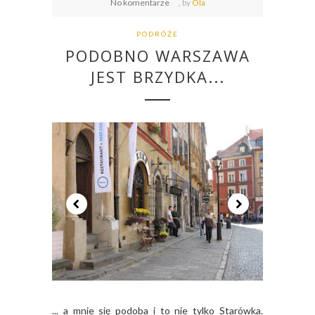
No komentarze
,
by
Ola
PODRÓŻE
PODOBNO WARSZAWA
JEST BRZYDKA...
... a mnie się podoba i to nie tylko Starówka.