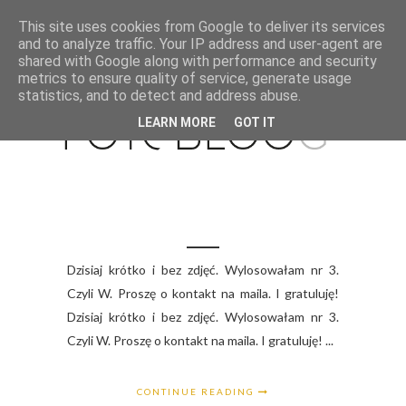
This site uses cookies from Google to deliver its services
and to analyze traffic. Your IP address and user-agent are
shared with Google along with performance and security
metrics to ensure quality of service, generate usage
statistics, and to detect and address abuse.
LEARN MORE
GOT IT
Dzisiaj krótko i bez zdjęć. Wylosowałam nr 3.
Czyli W. Proszę o kontakt na maila. I gratuluję!
Dzisiaj krótko i bez zdjęć. Wylosowałam nr 3.
Czyli W. Proszę o kontakt na maila. I gratuluję! ...
CONTINUE READING