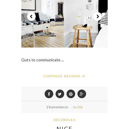
Guts to communicate ...
CONTINUE READING
2 komentarze
,
by
Ola
DECOROLKA
NICE