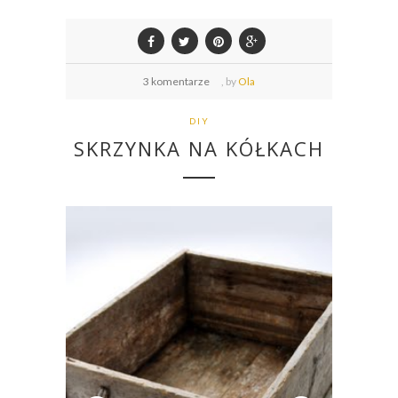
3 komentarze
,
by
Ola
DIY
SKRZYNKA NA KÓŁKACH