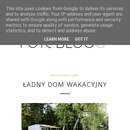
This site uses cookies from Google to deliver its services
and to analyze traffic. Your IP address and user-agent are
shared with Google along with performance and security
metrics to ensure quality of service, generate usage
statistics, and to detect and address abuse.
LEARN MORE
GOT IT
ARCHITEKTURA
ŁADNY DOM WAKACYJNY