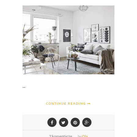
...
CONTINUE READING
2 komentarze
,
by
Ola