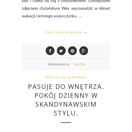
lubi i czeka na nią z utęsknieniem. Dzisiejszymi
zdjęciami chciałabym Was wprowadzić w klimat
wakacji i letniego wypoczynku. ...
CONTINUE READING
4 komentarze
,
by
Ola
PASUJE DO WNĘTRZA
PASUJE DO WNĘTRZA.
POKÓJ DZIENNY W
SKANDYNAWSKIM
STYLU.