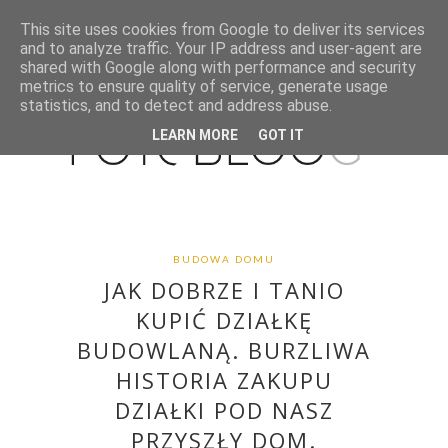
This site uses cookies from Google to deliver its services
and to analyze traffic. Your IP address and user-agent are
shared with Google along with performance and security
metrics to ensure quality of service, generate usage
statistics, and to detect and address abuse.
LEARN MORE
GOT IT
BUDOWA DOMU
JAK DOBRZE I TANIO
KUPIĆ DZIAŁKĘ
BUDOWLANĄ. BURZLIWA
HISTORIA ZAKUPU
DZIAŁKI POD NASZ
PRZYSZŁY DOM.