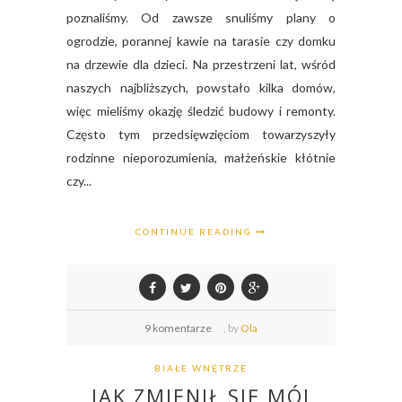
poznaliśmy. Od zawsze snuliśmy plany o
ogrodzie, porannej kawie na tarasie czy domku
na drzewie dla dzieci. Na przestrzeni lat, wśród
naszych najbliższych, powstało kilka domów,
więc mieliśmy okazję śledzić budowy i remonty.
Często tym przedsięwzięciom towarzyszyły
rodzinne nieporozumienia, małżeńskie kłótnie
czy...
CONTINUE READING
9 komentarze
,
by
Ola
BIAŁE WNĘTRZE
JAK ZMIENIŁ SIĘ MÓJ