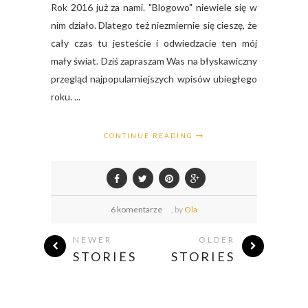
Rok 2016 już za nami. "Blogowo" niewiele się w
nim działo. Dlatego też niezmiernie się cieszę, że
cały czas tu jesteście i odwiedzacie ten mój
mały świat. Dziś zapraszam Was na błyskawiczny
przegląd najpopularniejszych wpisów ubiegłego
roku. ...
CONTINUE READING
6 komentarze
,
by
Ola
NEWER
OLDER
STORIES
STORIES