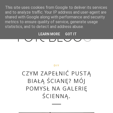
This site uses cookies from Google to deliver its services
and to analyze traffic. Your IP address and user-agent are
shared with Google along with performance and security
metrics to ensure quality of service, generate usage
statistics, and to detect and address abuse.
LEARN MORE
GOT IT
DIY
CZYM ZAPEŁNIĆ PUSTĄ
BIAŁĄ ŚCIANĘ? MÓJ
POMYSŁ NA GALERIĘ
ŚCIENNĄ.