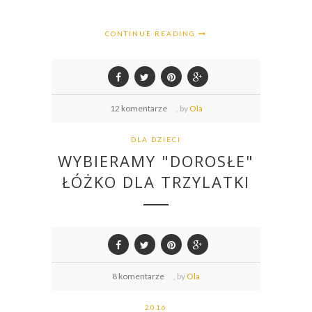
CONTINUE READING
12 komentarze
,
by
Ola
DLA DZIECI
WYBIERAMY "DOROSŁE"
ŁÓŻKO DLA TRZYLATKI
8 komentarze
,
by
Ola
2016