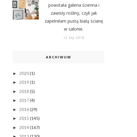
powstała galeria ścienna i
zawisły rośliny, czyli jak
zapełniłam pustą białą ścianę
w salonie.
12 Sep 2018
ARCHIWUM
2020
(1)
►
2019
(1)
►
2018
(5)
►
2017
(4)
►
2016
(29)
►
2015
(145)
►
2014
(167)
►
2013
(130)
►