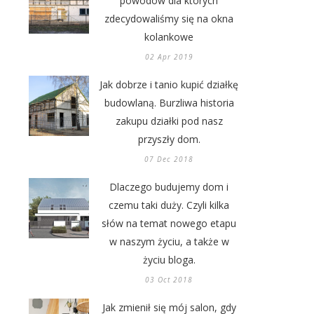
powodów dla których
zdecydowaliśmy się na okna
kolankowe
02 Apr 2019
Jak dobrze i tanio kupić działkę
budowlaną. Burzliwa historia
zakupu działki pod nasz
przyszły dom.
07 Dec 2018
Dlaczego budujemy dom i
czemu taki duży. Czyli kilka
słów na temat nowego etapu
w naszym życiu, a także w
życiu bloga.
03 Oct 2018
Jak zmienił się mój salon, gdy