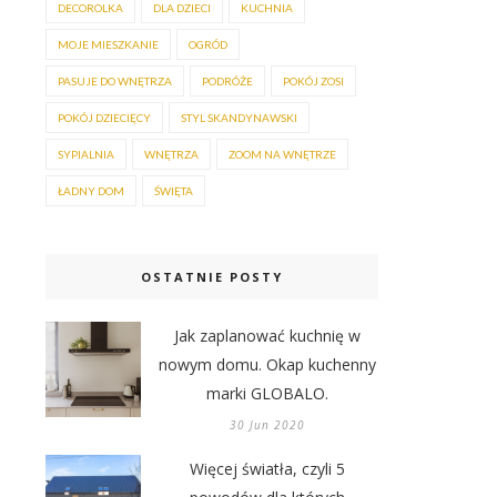
DECOROLKA
DLA DZIECI
KUCHNIA
MOJE MIESZKANIE
OGRÓD
PASUJE DO WNĘTRZA
PODRÓŻE
POKÓJ ZOSI
POKÓJ DZIECIĘCY
STYL SKANDYNAWSKI
SYPIALNIA
WNĘTRZA
ZOOM NA WNĘTRZE
ŁADNY DOM
ŚWIĘTA
OSTATNIE POSTY
Jak zaplanować kuchnię w
nowym domu. Okap kuchenny
marki GLOBALO.
30 Jun 2020
Więcej światła, czyli 5