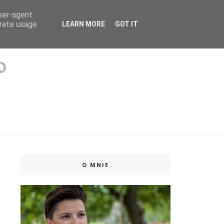
user-agent
 ISSUU
erate usage
LEARN MORE
GOT IT
O MNIE