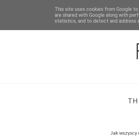
This site uses cookies from Google to d
BLOG
are shared with Google along with perf
statistics, and to detect and address 
TH
Jak wszyscy o