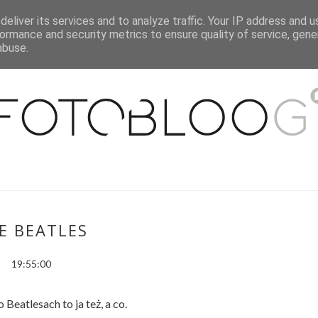
eliver its services and to analyze traffic. Your IP address and 
O MNIE
WSPÓŁPRACA
MOJE MIESZKANIE
PUBLIKACJE
ormance and security metrics to ensure quality of service, gen
abuse.
E BEATLES
19:55:00
 Beatlesach to ja też, a co.