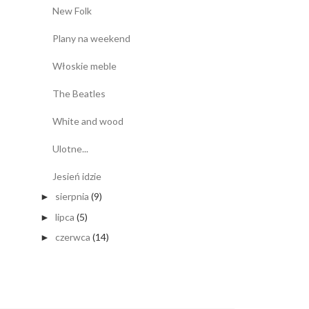
New Folk
Plany na weekend
Włoskie meble
The Beatles
White and wood
Ulotne...
Jesień idzie
sierpnia
(9)
►
lipca
(5)
►
czerwca
(14)
►