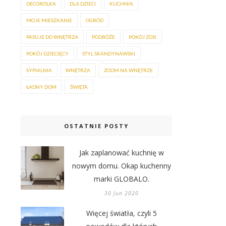
DECOROLKA
DLA DZIECI
KUCHNIA
MOJE MIESZKANIE
OGRÓD
PASUJE DO WNĘTRZA
PODRÓŻE
POKÓJ ZOSI
POKÓJ DZIECIĘCY
STYL SKANDYNAWSKI
SYPIALNIA
WNĘTRZA
ZOOM NA WNĘTRZE
ŁADNY DOM
ŚWIĘTA
OSTATNIE POSTY
Jak zaplanować kuchnię w
nowym domu. Okap kuchenny
marki GLOBALO.
30 Jun 2020
Więcej światła, czyli 5