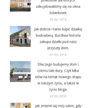
powodów dla których
zdecydowaliśmy się na okna
kolankowe
02 Apr 2019
Jak dobrze i tanio kupić działkę
budowlaną. Burzliwa historia
zakupu działki pod nasz
przyszły dom.
07 Dec 2018
Dlaczego budujemy dom i
czemu taki duży. Czyli kilka
słów na temat nowego etapu
w naszym życiu, a także w
życiu bloga.
03 Oct 2018
Jak zmienił się mój salon, gdy