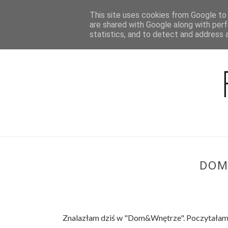
This site uses cookies from Google to d
BLOG
are shared with Google along with perf
statistics, and to detect and address 
DOM
Znalazłam dziś w "Dom&Wnętrze". Poczytałam, 