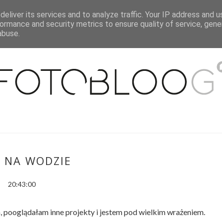
eliver its services and to analyze traffic. Your IP address and 
O MNIE
WSPÓŁPRACA
MOJE MIESZKANIE
PUBLIKACJE
ormance and security metrics to ensure quality of service, gen
abuse.
 NA WODZIE
20:43:00
pooglądałam inne projekty i jestem pod wielkim wrażeniem.