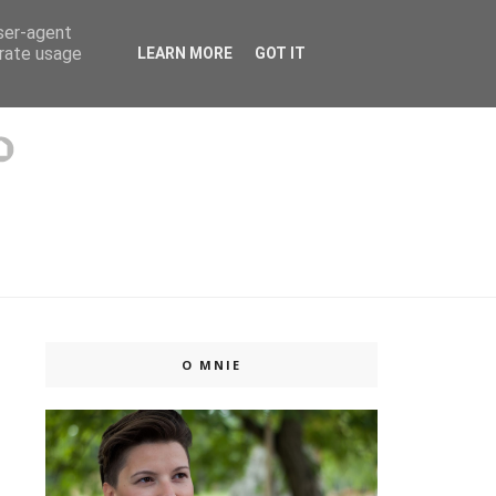
user-agent
 ISSUU
erate usage
LEARN MORE
GOT IT
O MNIE