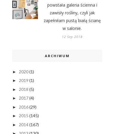
powstała galeria ścienna i
zawisły rośliny, czyli jak
zapełniłam pustą białą ścianę
w salonie.
12 Sep 2018
ARCHIWUM
2020
(1)
►
2019
(1)
►
2018
(5)
►
2017
(4)
►
2016
(29)
►
2015
(145)
►
2014
(167)
►
2013
(130)
►