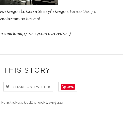
owskiego i Łukasza Skirzyńskiego z
Formo Design
.
 znalazłam na
bryla.pl.
arzona kanapę, zaczynam oszczędzac:)
 THIS STORY
Save
SHARE ON TWITTER
,
konstrukcja
,
Łódź
,
projekt
,
wnętrza