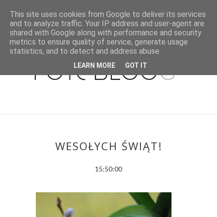
This site uses cookies from Google to deliver its services
and to analyze traffic. Your IP address and user-agent are
shared with Google along with performance and security
metrics to ensure quality of service, generate usage
statistics, and to detect and address abuse.
LEARN MORE
GOT IT
WESOŁYCH ŚWIĄT!
15:50:00