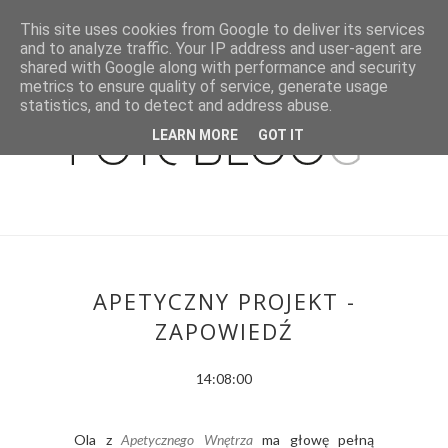
This site uses cookies from Google to deliver its services
and to analyze traffic. Your IP address and user-agent are
shared with Google along with performance and security
metrics to ensure quality of service, generate usage
statistics, and to detect and address abuse.
LEARN MORE
GOT IT
APETYCZNY PROJEKT -
ZAPOWIEDŹ
14:08:00
Ola z
Apetycznego Wnętrza
ma głowę pełną