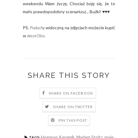
weekendu Wam życzę. Chociaż boję się, że to
mało prawdopodobny scenariusz... Buźki! ♥♥♥
PS.
Poduchę
widoczną na zdjęciach możecie kupić
w
decorOlce
.
SHARE THIS STORY
SHARE ON FACEBOOK
SHARE ON TWITTER
PIN THIS POST
Hoganas Keramik
,
Madam Stoltz
,
moje
TAGS: