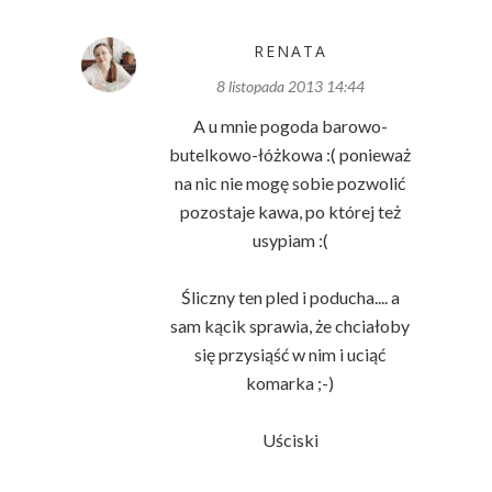
RENATA
8 listopada 2013 14:44
A u mnie pogoda barowo-
butelkowo-łóżkowa :( ponieważ
na nic nie mogę sobie pozwolić
pozostaje kawa, po której też
usypiam :(
Śliczny ten pled i poducha.... a
sam kącik sprawia, że chciałoby
się przysiąść w nim i uciąć
komarka ;-)
Uściski