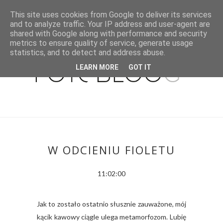
This site uses cookies from Google to deliver its services
and to analyze traffic. Your IP address and user-agent are
shared with Google along with performance and security
metrics to ensure quality of service, generate usage
statistics, and to detect and address abuse.
LEARN MORE
GOT IT
W ODCIENIU FIOLETU
11:02:00
Jak to zostało ostatnio słusznie zauważone, mój
kącik kawowy ciągle ulega metamorfozom. Lubię