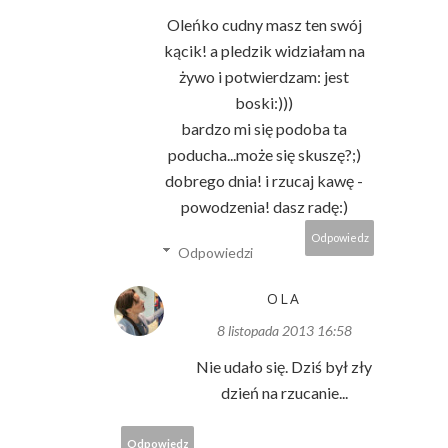
Oleńko cudny masz ten swój
kącik! a pledzik widziałam na
żywo i potwierdzam: jest
boski:)))
bardzo mi się podoba ta
poducha...może się skuszę?;)
dobrego dnia! i rzucaj kawę -
powodzenia! dasz radę:)
Odpowiedz
Odpowiedzi
OLA
8 listopada 2013 16:58
Nie udało się. Dziś był zły
dzień na rzucanie...
Odpowiedz