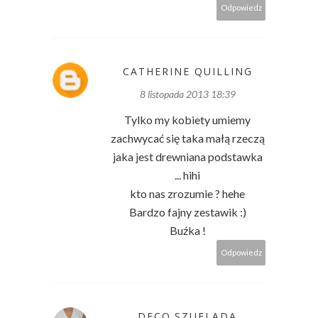
Odpowiedz
CATHERINE QUILLING
8 listopada 2013 18:39
Tylko my kobiety umiemy
zachwycać się taka małą rzeczą
jaka jest drewniana podstawka
... hihi
kto nas zrozumie ? hehe
Bardzo fajny zestawik :)
Buźka !
Odpowiedz
DECO.SZUFLADA