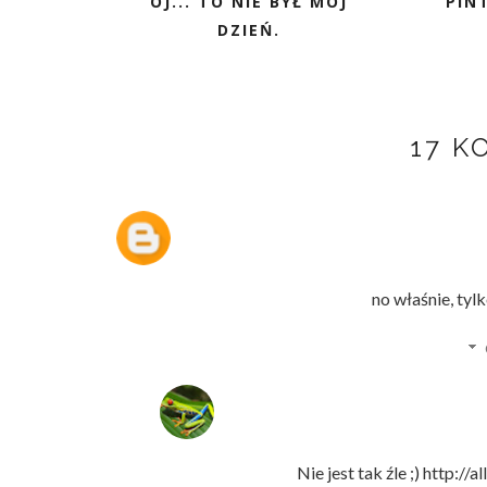
OJ... TO NIE BYŁ MÓJ
PIN
DZIEŃ.
17 K
no właśnie, tylk
Nie jest tak źle ;) http: