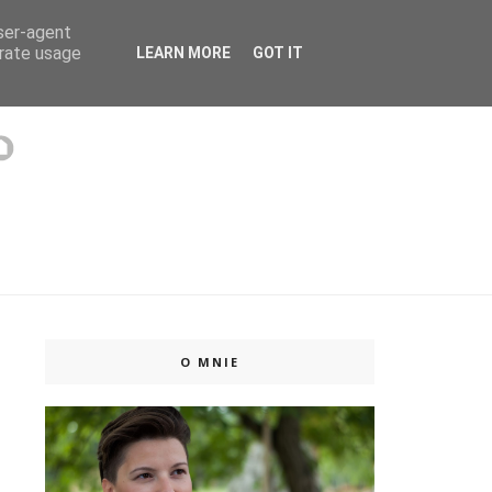
user-agent
 ISSUU
erate usage
LEARN MORE
GOT IT
O MNIE