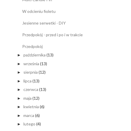
W odcieniu fioletu
Jesienne serwetki - DIY
Przedpokój - przed i po i w trakcie
Przedpokój
października
(13)
►
września
(13)
►
sierpnia
(12)
►
lipca
(13)
►
czerwca
(13)
►
maja
(12)
►
kwietnia
(6)
►
marca
(6)
►
lutego
(4)
►