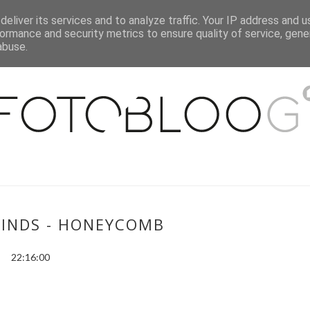
eliver its services and to analyze traffic. Your IP address and 
O MNIE
WSPÓŁPRACA
MOJE MIESZKANIE
PUBLIKACJE
ormance and security metrics to ensure quality of service, gen
abuse.
FINDS - HONEYCOMB
22:16:00