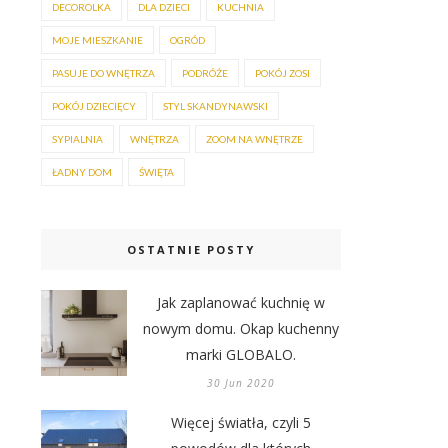
DECOROLKA
DLA DZIECI
KUCHNIA
MOJE MIESZKANIE
OGRÓD
PASUJE DO WNĘTRZA
PODRÓŻE
POKÓJ ZOSI
POKÓJ DZIECIĘCY
STYL SKANDYNAWSKI
SYPIALNIA
WNĘTRZA
ZOOM NA WNĘTRZE
ŁADNY DOM
ŚWIĘTA
OSTATNIE POSTY
Jak zaplanować kuchnię w
nowym domu. Okap kuchenny
marki GLOBALO.
30 Jun 2020
Więcej światła, czyli 5