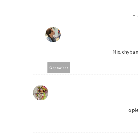
Nie, chyba n
Odpowiedz
o pi