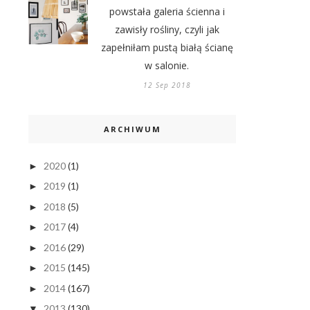
powstała galeria ścienna i
zawisły rośliny, czyli jak
zapełniłam pustą białą ścianę
w salonie.
12 Sep 2018
ARCHIWUM
2020
(1)
►
2019
(1)
►
2018
(5)
►
2017
(4)
►
2016
(29)
►
2015
(145)
►
2014
(167)
►
2013
(130)
▼