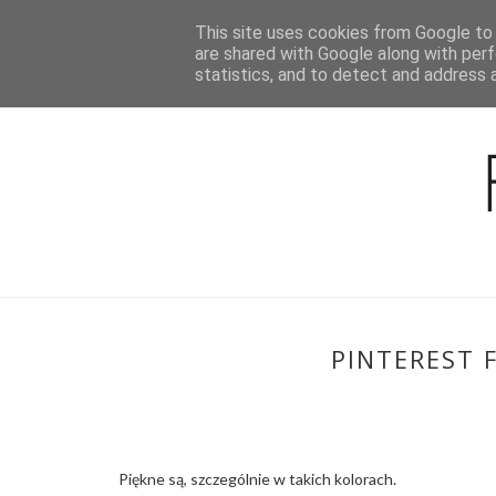
This site uses cookies from Google to d
BLOG
are shared with Google along with perf
statistics, and to detect and address 
PINTEREST 
Piękne są, szczególnie w takich kolorach.