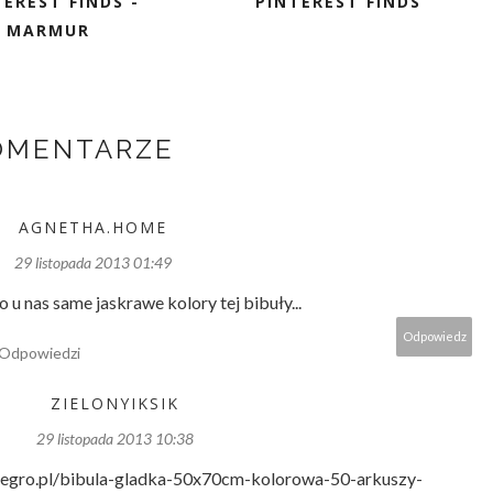
TEREST FINDS -
PINTEREST FINDS
MARMUR
OMENTARZE
AGNETHA.HOME
29 listopada 2013 01:49
o u nas same jaskrawe kolory tej bibuły...
Odpowiedz
Odpowiedzi
ZIELONYIKSIK
29 listopada 2013 10:38
//allegro.pl/bibula-gladka-50x70cm-kolorowa-50-arkuszy-