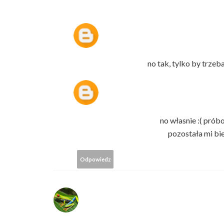
no tak, tylko by trzeba
no własnie :( próbo
pozostała mi biel
Odpowiedz