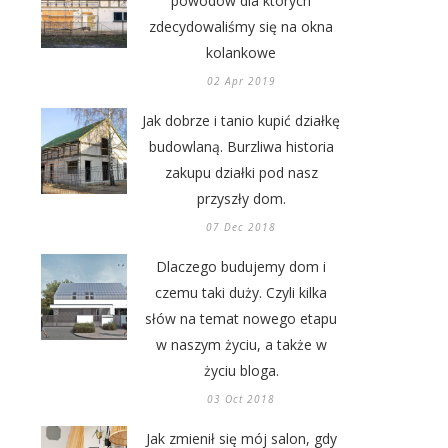
powodów dla których
zdecydowaliśmy się na okna
kolankowe
02 Apr 2019
Jak dobrze i tanio kupić działkę
budowlaną. Burzliwa historia
zakupu działki pod nasz
przyszły dom.
07 Dec 2018
Dlaczego budujemy dom i
czemu taki duży. Czyli kilka
słów na temat nowego etapu
w naszym życiu, a także w
życiu bloga.
03 Oct 2018
Jak zmienił się mój salon, gdy