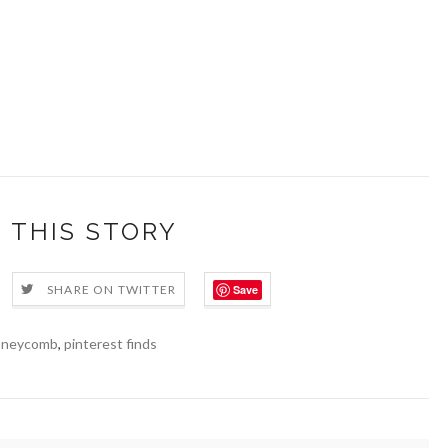
 THIS STORY
Save
SHARE ON TWITTER
oneycomb
,
pinterest finds