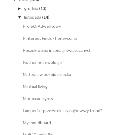
grudnia
(13)
►
listopada
(14)
▼
Projekt Adwentowy
Pinterest Finds - honeycomb
Poszukiwania inspiracji świątecznych
Kuchenne rewolucje
Materac w pokoju dziecka
Minimal living
Moroccan lights
Lamperia - przeżytek czy najnowszy trend?
My moodboard
Multi Candle Pin