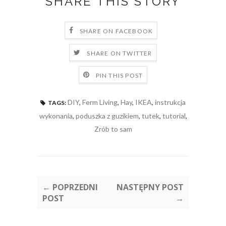
SHARE THIS STORY
SHARE ON FACEBOOK
SHARE ON TWITTER
PIN THIS POST
DIY
,
Ferm Living
,
Hay
,
IKEA
,
instrukcja
TAGS:
wykonania
,
poduszka z guzikiem
,
tutek
,
tutorial
,
Zrób to sam
← POPRZEDNI
NASTĘPNY POST
POST
→