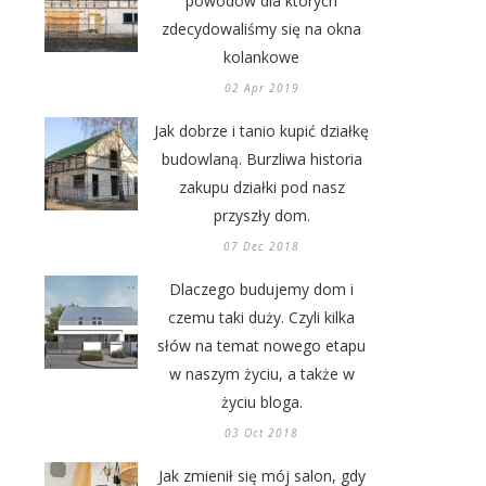
powodów dla których
zdecydowaliśmy się na okna
kolankowe
02 Apr 2019
Jak dobrze i tanio kupić działkę
budowlaną. Burzliwa historia
zakupu działki pod nasz
przyszły dom.
07 Dec 2018
Dlaczego budujemy dom i
czemu taki duży. Czyli kilka
słów na temat nowego etapu
w naszym życiu, a także w
życiu bloga.
03 Oct 2018
Jak zmienił się mój salon, gdy