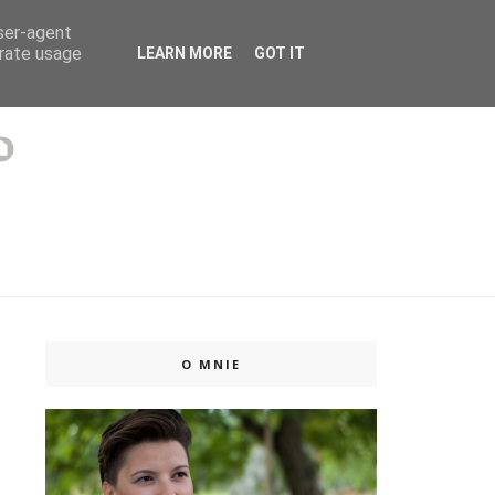
user-agent
 ISSUU
erate usage
LEARN MORE
GOT IT
O MNIE