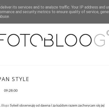
eliver its services and to analyze traffic. Your IP address and 
O MNIE
WSPÓŁPRACA
MOJE MIESZKANIE
PUBLIKACJE
ormance and security metrics to ensure quality of service, gen
abuse.
PAN STYLE
09:28:00
.
Bloga
Sylwii obserwuję od dawna i za każdym razem zachwycam się jej