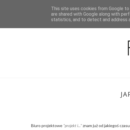
This site uses cookies from Google to d
BLOG
are shared with Google along with perf
statistics, and to detect and address 
JA
Biuro projektowe
"projekt i..."
znam już od jakiegoś czasu