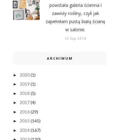
powstała galeria ścienna i
zawisły rośliny, czyli jak
zapełniłam pustą białą ścianę
w salonie.
12 Sep 2018
ARCHIWUM
2020
(1)
►
2019
(1)
►
2018
(5)
►
2017
(4)
►
2016
(29)
►
2015
(145)
►
2014
(167)
►
2013
(130)
►