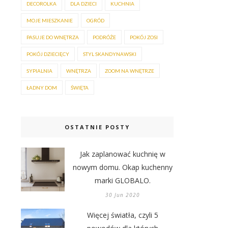
DECOROLKA
DLA DZIECI
KUCHNIA
MOJE MIESZKANIE
OGRÓD
PASUJE DO WNĘTRZA
PODRÓŻE
POKÓJ ZOSI
POKÓJ DZIECIĘCY
STYL SKANDYNAWSKI
SYPIALNIA
WNĘTRZA
ZOOM NA WNĘTRZE
ŁADNY DOM
ŚWIĘTA
OSTATNIE POSTY
Jak zaplanować kuchnię w
nowym domu. Okap kuchenny
marki GLOBALO.
30 Jun 2020
Więcej światła, czyli 5