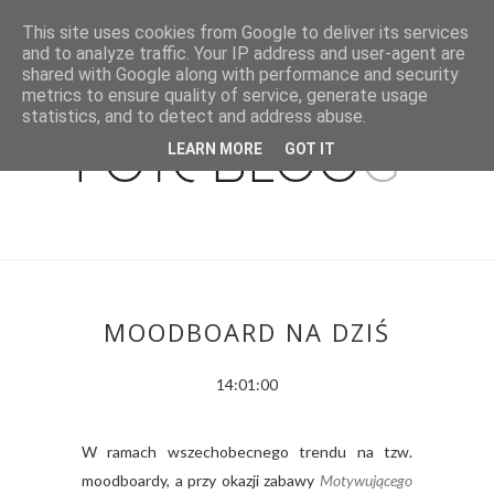
This site uses cookies from Google to deliver its services
and to analyze traffic. Your IP address and user-agent are
shared with Google along with performance and security
metrics to ensure quality of service, generate usage
statistics, and to detect and address abuse.
LEARN MORE
GOT IT
MOODBOARD NA DZIŚ
14:01:00
W ramach wszechobecnego trendu na tzw.
moodboardy, a przy okazji zabawy
Motywującego