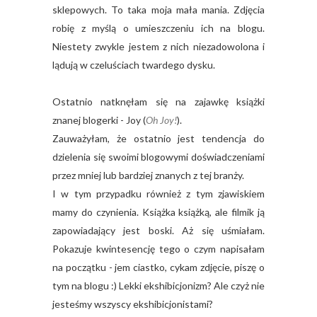
sklepowych. To taka moja mała mania. Zdjęcia
robię z myślą o umieszczeniu ich na blogu.
Niestety zwykle jestem z nich niezadowolona i
lądują w czeluściach twardego dysku.
Ostatnio natknęłam się na zajawkę książki
znanej blogerki - Joy (
Oh Joy!
).
Zauważyłam, że ostatnio jest tendencja do
dzielenia się swoimi blogowymi doświadczeniami
przez mniej lub bardziej znanych z tej branży.
I w tym przypadku również z tym zjawiskiem
mamy do czynienia. Książka książką, ale filmik ją
zapowiadający jest boski. Aż się uśmiałam.
Pokazuje kwintesencję tego o czym napisałam
na początku - jem ciastko, cykam zdjęcie, piszę o
tym na blogu :) Lekki ekshibicjonizm? Ale czyż nie
jesteśmy wszyscy ekshibicjonistami?