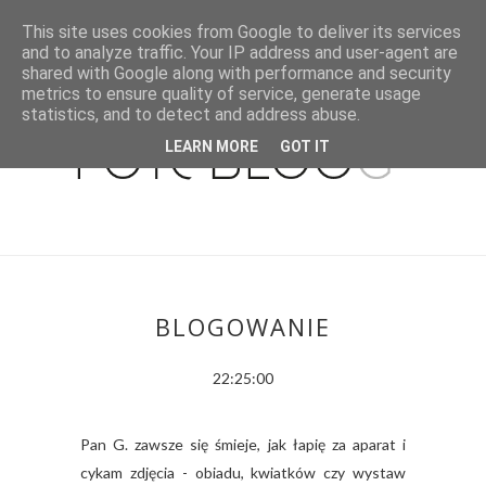
This site uses cookies from Google to deliver its services
and to analyze traffic. Your IP address and user-agent are
shared with Google along with performance and security
metrics to ensure quality of service, generate usage
statistics, and to detect and address abuse.
LEARN MORE
GOT IT
BLOGOWANIE
22:25:00
Pan G. zawsze się śmieje, jak łapię za aparat i
cykam zdjęcia - obiadu, kwiatków czy wystaw