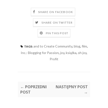
SHARE ON FACEBOOK
SHARE ON TWITTER
PIN THIS POST
and to Create Community
,
blog
,
film
,
TAGS:
Inc.: Blogging for Passion
,
joy
,
książka
,
oh joy
,
Profit
← POPRZEDNI
NASTĘPNY POST
POST
→