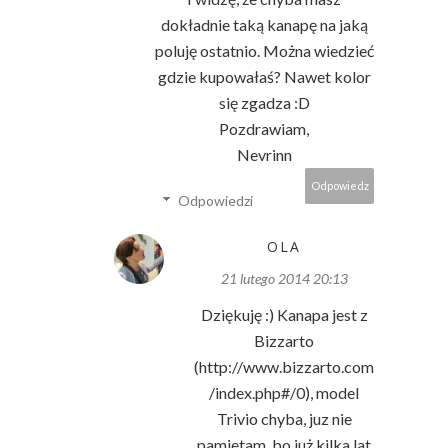
dokładnie taką kanapę na jaką
poluję ostatnio. Można wiedzieć
gdzie kupowałaś? Nawet kolor
się zgadza :D
Pozdrawiam,
Nevrinn
Odpowiedz
Odpowiedzi
OLA
21 lutego 2014 20:13
Dziękuję :) Kanapa jest z
Bizzarto
(http://www.bizzarto.com
/index.php#/0), model
Trivio chyba, juz nie
pamietam, bo już kilka lat