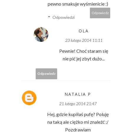
pewno smakuje wyśmienicie :)
Odpowiedz
Odpowiedzi
OLA
23 lutego 2014 11:11
Pewnie! Choć staram się
nie pić jej zbyt dużo...
Odpowiedz
NATALIA P
21 lutego 2014 21:47
Hej, gdzie kupiłaś pufę? Poluję
na taką ale ciężko mi znaleźć :/
Pozdrawiam