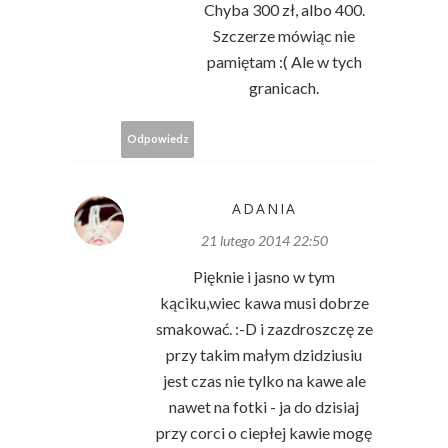
Chyba 300 zł, albo 400.
Szczerze mówiąc nie
pamiętam :( Ale w tych
granicach.
Odpowiedz
ADANIA
21 lutego 2014 22:50
Pięknie i jasno w tym
kąciku,wiec kawa musi dobrze
smakować. :-D i zazdroszczę ze
przy takim małym dzidziusiu
jest czas nie tylko na kawe ale
nawet na fotki - ja do dzisiaj
przy corci o ciepłej kawie mogę