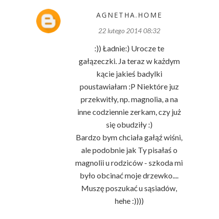
AGNETHA.HOME
22 lutego 2014 08:32
:)) Ładnie:) Urocze te
gałązeczki. Ja teraz w każdym
kącie jakieś badylki
poustawiałam :P Niektóre juz
przekwitły, np. magnolia, a na
inne codziennie zerkam, czy już
się obudziły :)
Bardzo bym chciała gałąź wiśni,
ale podobnie jak Ty pisałaś o
magnolii u rodziców - szkoda mi
było obcinać moje drzewko....
Muszę poszukać u sąsiadów,
hehe :))))