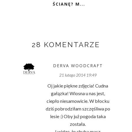
ŚCIANĘ? M...
28 KOMENTARZE
DERVA WOODCRAFT
21 lutego 2014 19:49
Oj jakie piękne zdjęcia! Cudna
gałązka! Wiosna u nas jest,
ciepło niesamowicie. W błocku
dziś pobrodziłam szczęśliwa po
lesie :) Oby już pogoda taka
została.
I widzę, że chyba masz