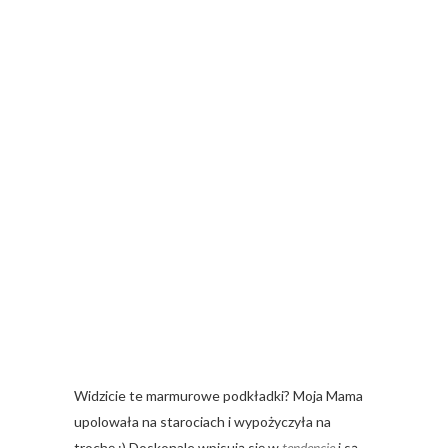
Widzicie te marmurowe podkładki? Moja Mama
upolowała na starociach i wypożyczyła na
trochę :) Doskonale wpisują się w
tendencje
i są