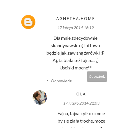
AGNETHA.HOME
17 lutego 2014 16:19
Dla mnie zdecydownie
skandynawsko :) loftowo
będzie jak zawisną żarówki :P
Aj, ta biała też fajna..... ;)
Uściski mocne**
Odpowiedz
Odpowiedzi
OLA
17 lutego 2014 22:03
Fajna, fajna, tylko u mnie
by się zlała trochę, może