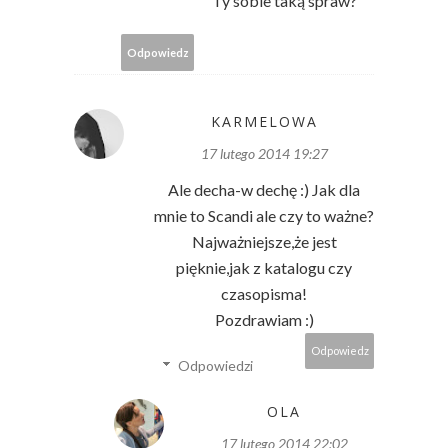
Ty sobie taką spraw?
Odpowiedz
KARMELOWA
17 lutego 2014 19:27
Ale decha-w dechę :) Jak dla
mnie to Scandi ale czy to ważne?
Najważniejsze,że jest
pięknie,jak z katalogu czy
czasopisma!
Pozdrawiam :)
Odpowiedz
Odpowiedzi
OLA
17 lutego 2014 22:02