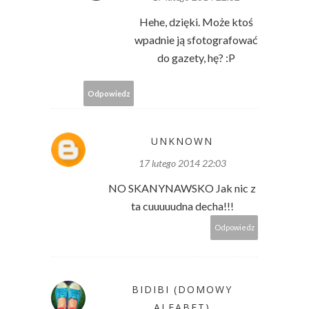
Hehe, dzięki. Może ktoś
wpadnie ją sfotografować
do gazety, hę? :P
Odpowiedz
UNKNOWN
17 lutego 2014 22:03
NO SKANYNAWSKO Jak nic z
ta cuuuuudna decha!!!
Odpowiedz
BIDIBI (DOMOWY
ALFABET)