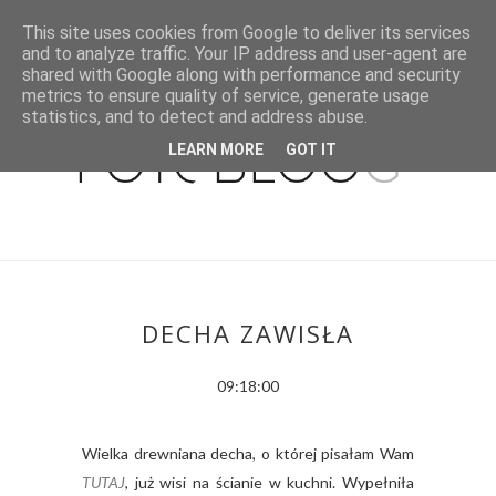
This site uses cookies from Google to deliver its services
and to analyze traffic. Your IP address and user-agent are
shared with Google along with performance and security
metrics to ensure quality of service, generate usage
statistics, and to detect and address abuse.
LEARN MORE
GOT IT
DECHA ZAWISŁA
09:18:00
Wielka drewniana decha, o której pisałam Wam
TUTAJ
, już wisi na ścianie w kuchni. Wypełniła