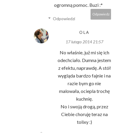
ogromną pomoc. Buzi :*
Odpowiedz
Odpowiedzi
OLA
17 lutego 2014 21:57
No właśnie, już mi się ich
odechciało. Dumna jestem
z efektu, naprawdę. A stół
wygląda bardzo fajnie i na
razie bym go nie
malowała, ociepla trochę
kuchnię.
No i swoją drogą, przez
Ciebie choruję teraz na
tolixy :)