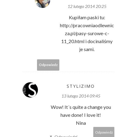
12 lutego 2014 20:25
Kupiłam paski tu:
http://pracowniaodlewnic
za.pl/pasy-surowe-c-
11_20.html i docinaliśmy
je sami.
Odpowiedz
STYLIZIMO
13 lutego 2014 09:45
Wow! It´s quite a change you
have done! I love it!
Nina
Odpowiedz
Odpowiedzi