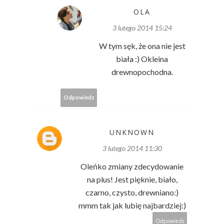
OLA
3 lutego 2014 15:24
W tym sęk, że ona nie jest
biała :) Okleina
drewnopochodna.
Odpowiedz
UNKNOWN
3 lutego 2014 11:30
Oleńko zmiany zdecydowanie
na plus! Jest pięknie, biało,
czarno, czysto, drewniano:)
mmm tak jak lubię najbardziej:)
Odpowiedz