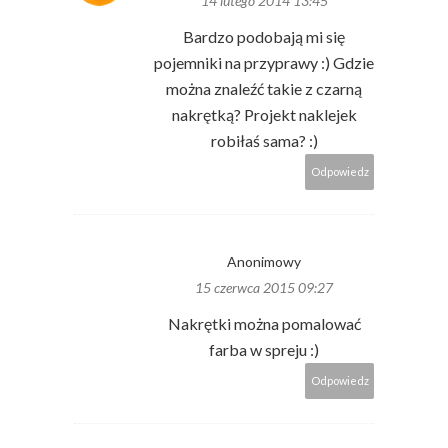
14 lutego 2014 13:45
Bardzo podobają mi się
pojemniki na przyprawy :) Gdzie
można znaleźć takie z czarną
nakrętką? Projekt naklejek
robiłaś sama? :)
Odpowiedz
Anonimowy
15 czerwca 2015 09:27
Nakrętki można pomalować
farba w spreju :)
Odpowiedz