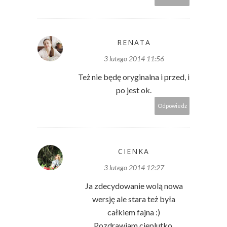
RENATA
3 lutego 2014 11:56
Też nie będę oryginalna i przed, i
po jest ok.
Odpowiedz
CIENKA
3 lutego 2014 12:27
Ja zdecydowanie wolą nowa
wersję ale stara też była
całkiem fajna :)
Pozdrawiam cieplutko,