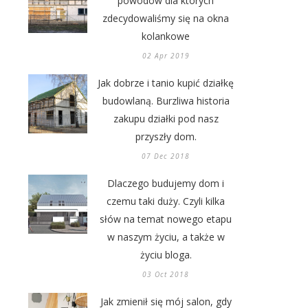
powodów dla których
zdecydowaliśmy się na okna
kolankowe
02 Apr 2019
Jak dobrze i tanio kupić działkę
budowlaną. Burzliwa historia
zakupu działki pod nasz
przyszły dom.
07 Dec 2018
Dlaczego budujemy dom i
czemu taki duży. Czyli kilka
słów na temat nowego etapu
w naszym życiu, a także w
życiu bloga.
03 Oct 2018
Jak zmienił się mój salon, gdy