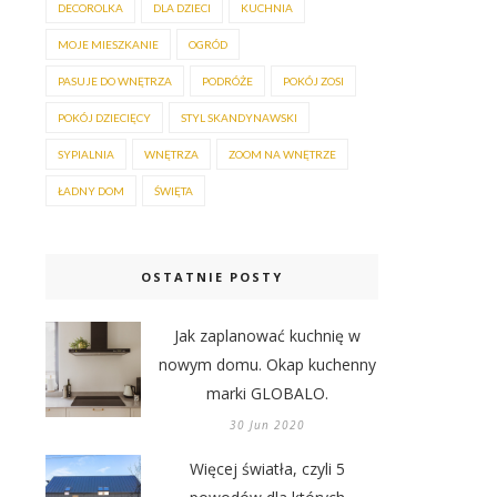
DECOROLKA
DLA DZIECI
KUCHNIA
MOJE MIESZKANIE
OGRÓD
PASUJE DO WNĘTRZA
PODRÓŻE
POKÓJ ZOSI
POKÓJ DZIECIĘCY
STYL SKANDYNAWSKI
SYPIALNIA
WNĘTRZA
ZOOM NA WNĘTRZE
ŁADNY DOM
ŚWIĘTA
OSTATNIE POSTY
Jak zaplanować kuchnię w
nowym domu. Okap kuchenny
marki GLOBALO.
30 Jun 2020
Więcej światła, czyli 5