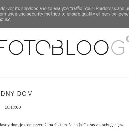
eliver its services and to analyze traffic. Your IP address and 
O MNIE
WSPÓŁPRACA
MOJE MIESZKANIE
PUBLIKACJE
ormance and security metrics to ensure quality of service, gen
abuse.
ADNY DOM
10:10:00
asny dom, jestem przerażona faktem, że co jakiś czas zakochuję się w