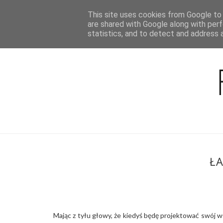
This site uses cookies from Google to d
BLOG
are shared with Google along with perf
statistics, and to detect and address 
Ł
Mając z tyłu głowy, że kiedyś będę projektować swój wł