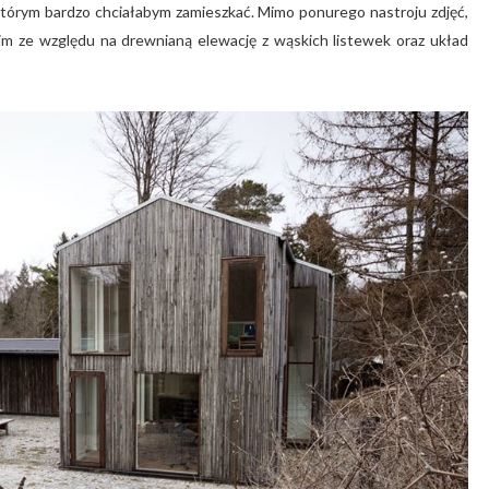
w którym bardzo chciałabym zamieszkać. Mimo ponurego nastroju zdjęć,
m ze względu na drewnianą elewację z wąskich listewek oraz układ