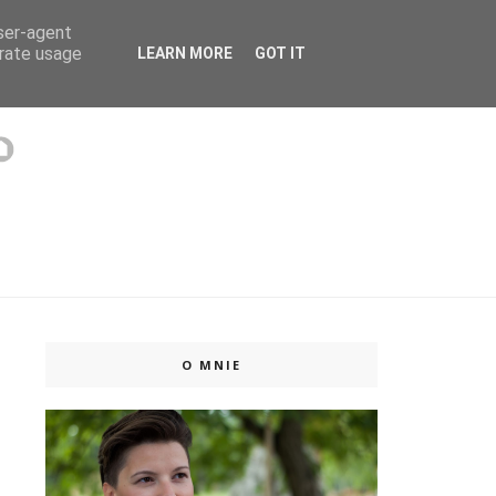
user-agent
 ISSUU
erate usage
LEARN MORE
GOT IT
O MNIE