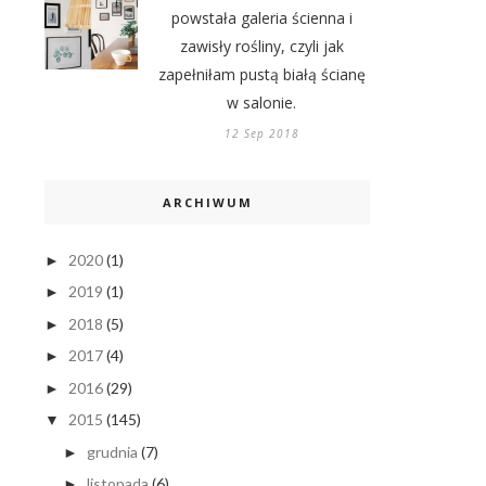
powstała galeria ścienna i
zawisły rośliny, czyli jak
zapełniłam pustą białą ścianę
w salonie.
12 Sep 2018
ARCHIWUM
2020
(1)
►
2019
(1)
►
2018
(5)
►
2017
(4)
►
2016
(29)
►
2015
(145)
▼
grudnia
(7)
►
listopada
(6)
►