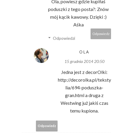
Ola, powiesz gdzie kupiłaś
poduszki z tego posta?: Znów
mój kącik kawowy. Dzięki :)
Aśka
Odpowiedz
Odpowiedzi
OLA
15 grudnia 2014 20:50
Jedna jest z decorOlki:
http://decorolka.pl/teksty
lia/694-poduszka-
gran.html a druga z
Westwing już jakiś czas
temu kupiona.
Odpowiedz