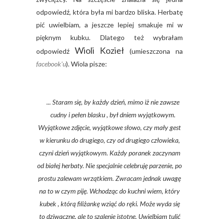
odpowiedź, która była mi bardzo bliska. Herbatę
pić uwielbiam, a jeszcze lepiej smakuje mi w
pięknym kubku. Dlatego też wybrałam
Wioli Kozieł
odpowiedź
(umieszczona na
facebook'u
). Wiola pisze:
... Staram się, by każdy dzień, mimo iż nie zawsze
cudny i pełen blasku , był dniem wyjątkowym.
Wyjątkowe zdjęcie, wyjątkowe słowo, czy mały gest
w kierunku do drugiego, czy od drugiego człowieka,
czyni dzień wyjątkowym. Każdy poranek zaczynam
od białej herbaty. Nie specjalnie celebruję parzenie, po
prostu zalewam wrzątkiem. Zwracam jednak uwagę
na to w czym piję. Wchodząc do kuchni wiem, który
kubek , którą filiżankę wziąć do ręki. Może wyda się
to dziwaczne, ale to szalenie istotne. Uwielbiam tulić