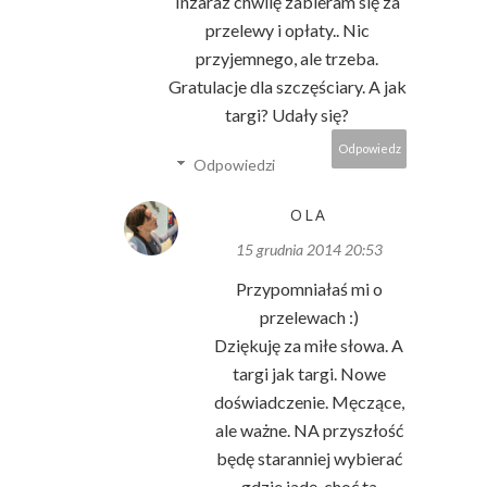
Inzaraz chwilę zabieram się za
przelewy i opłaty.. Nic
przyjemnego, ale trzeba.
Gratulacje dla szczęściary. A jak
targi? Udały się?
Odpowiedz
Odpowiedzi
OLA
15 grudnia 2014 20:53
Przypomniałaś mi o
przelewach :)
Dziękuję za miłe słowa. A
targi jak targi. Nowe
doświadczenie. Męczące,
ale ważne. NA przyszłość
będę staranniej wybierać
gdzie jadę, choć ta