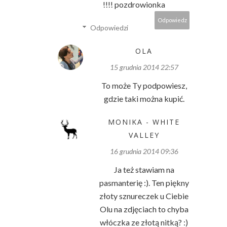
!!!! pozdrowionka
Odpowiedz
Odpowiedzi
OLA
15 grudnia 2014 22:57
To może Ty podpowiesz,
gdzie taki można kupić.
MONIKA - WHITE
VALLEY
16 grudnia 2014 09:36
Ja też stawiam na
pasmanterię :). Ten piękny
złoty sznureczek u Ciebie
Olu na zdjęciach to chyba
włóczka ze złotą nitką? :)