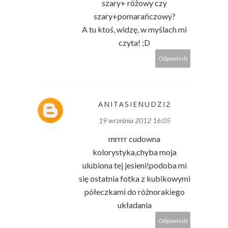
szary+ różowy czy
szary+pomarańczowy?
A tu ktoś, widzę, w myślach mi
czyta! ;D
Odpowiedz
ANITASIENUDZI2
19 września 2012 16:05
mrrrr cudowna
kolorystyka,chyba moja
ulubiona tej jesieni!podoba mi
się ostatnia fotka z kubikowymi
półeczkami do różnorakiego
układania
Odpowiedz