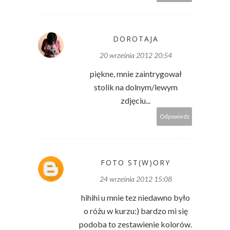
DOROTAJA
20 września 2012 20:54
piękne, mnie zaintrygował
stolik na dolnym/lewym
zdjęciu...
Odpowiedz
FOTO ST(W)ORY
24 września 2012 15:08
hihihi u mnie tez niedawno było
o różu w kurzu:) bardzo mi się
podoba to zestawienie kolorów.