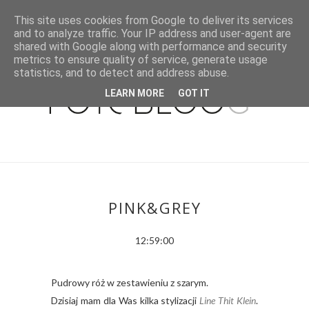
This site uses cookies from Google to deliver its services
and to analyze traffic. Your IP address and user-agent are
shared with Google along with performance and security
metrics to ensure quality of service, generate usage
statistics, and to detect and address abuse.
LEARN MORE
GOT IT
PINK&GREY
12:59:00
Pudrowy róż w zestawieniu z szarym.
Dzisiaj mam dla Was kilka stylizacji
Line Thit Klei
n
.