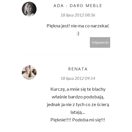
ADA - DARO MEBLE
18 lipca 2012 08:36
Piękna jest! nie ma co narzekać
:)
Odpowiedz
RENATA
18 lipca 2012 09:14
Kurczę, a mnie się te blachy
właśnie bardzo podobają,
jednak ja nie z tych co ze ścierą
latają....
Pięknie!!!! Podoba mi się!!!