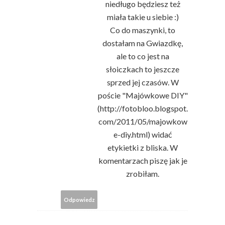
niedługo będziesz też
miała takie u siebie :)
Co do maszynki, to
dostałam na Gwiazdkę,
ale to co jest na
słoiczkach to jeszcze
sprzed jej czasów. W
poście "Majówkowe DIY"
(http://fotobloo.blogspot.
com/2011/05/majowkow
e-diy.html) widać
etykietki z bliska. W
komentarzach piszę jak je
zrobiłam.
Odpowiedz