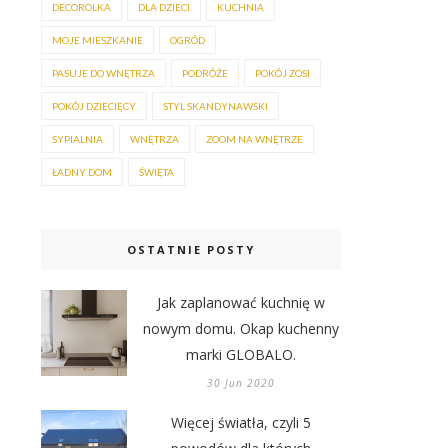
DECOROLKA
DLA DZIECI
KUCHNIA
MOJE MIESZKANIE
OGRÓD
PASUJE DO WNĘTRZA
PODRÓŻE
POKÓJ ZOSI
POKÓJ DZIECIĘCY
STYL SKANDYNAWSKI
SYPIALNIA
WNĘTRZA
ZOOM NA WNĘTRZE
ŁADNY DOM
ŚWIĘTA
OSTATNIE POSTY
Jak zaplanować kuchnię w
nowym domu. Okap kuchenny
marki GLOBALO.
30 Jun 2020
Więcej światła, czyli 5