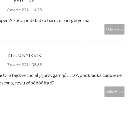
PAULINA
6 marca 2011 14:28
per. A żółta podkładka bardzo energetyczna.
Odpowiedz
ZIELONYIKSIK
7 marca 2011 08:38
że Oro będzie chciał ją przygarnąć ... :D A podkładka cudownie
osenna, czylu żóóóóóółta :D
Odpowiedz