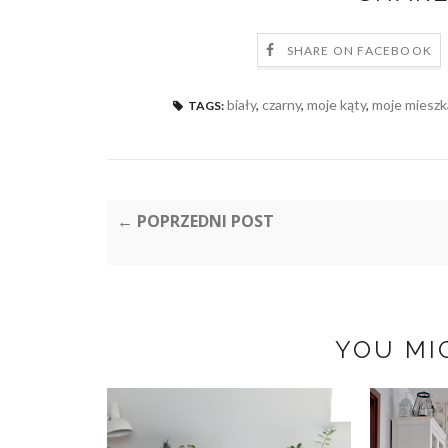
SHARE ON FACEBOOK
biały
,
czarny
,
moje kąty
,
moje mieszk
TAGS:
← POPRZEDNI POST
YOU MI