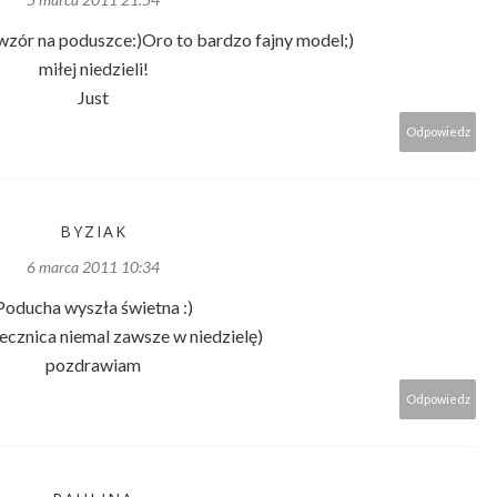
wzór na poduszce:)Oro to bardzo fajny model;)
miłej niedzieli!
Just
Odpowiedz
BYZIAK
6 marca 2011 10:34
Poducha wyszła świetna :)
jecznica niemal zawsze w niedzielę)
pozdrawiam
Odpowiedz