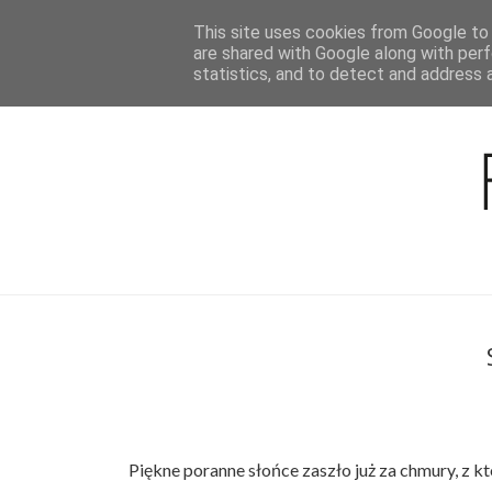
This site uses cookies from Google to d
BLOG
are shared with Google along with perf
statistics, and to detect and address 
Piękne poranne słońce zaszło już za chmury, z 