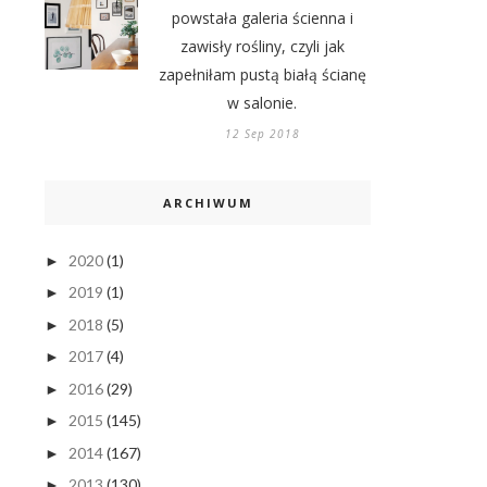
powstała galeria ścienna i
zawisły rośliny, czyli jak
zapełniłam pustą białą ścianę
w salonie.
12 Sep 2018
ARCHIWUM
2020
(1)
►
2019
(1)
►
2018
(5)
►
2017
(4)
►
2016
(29)
►
2015
(145)
►
2014
(167)
►
2013
(130)
►