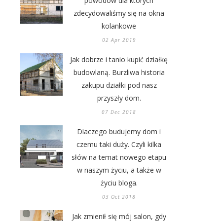
powodów dla których
zdecydowaliśmy się na okna
kolankowe
02 Apr 2019
Jak dobrze i tanio kupić działkę
budowlaną. Burzliwa historia
zakupu działki pod nasz
przyszły dom.
07 Dec 2018
Dlaczego budujemy dom i
czemu taki duży. Czyli kilka
słów na temat nowego etapu
w naszym życiu, a także w
życiu bloga.
03 Oct 2018
Jak zmienił się mój salon, gdy