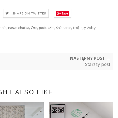
Save
SHARE ON TWITTER
anie
,
nasza chatka
,
Oro
,
poduszka
,
śniadanie
,
trójkąty
,
żółty
NASTĘPNY POST →
Starszy post
GHT ALSO LIKE