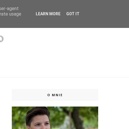
user-agent
 ISSUU
erate usage
LEARN MORE
GOT IT
O MNIE