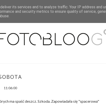
eliver its services and to analyze traffic. Your IP address and 
O MNIE
WSPÓŁPRACA
MOJE MIESZKANIE
PUBLIKACJE
ormance and security metrics to ensure quality of service, gen
abuse.
SOBOTA
11:06:00
których ma spaść deszcz. Szkoda. Zapowiadała się "spacerowa"