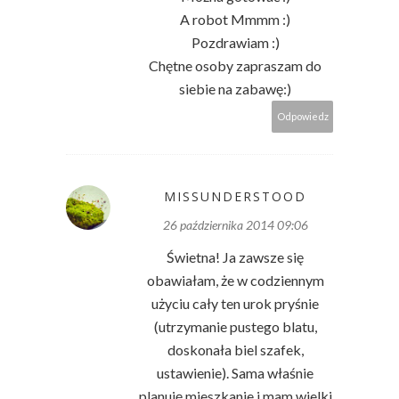
A robot Mmmm :)
Pozdrawiam :)
Chętne osoby zapraszam do
siebie na zabawę:)
Odpowiedz
MISSUNDERSTOOD
26 października 2014 09:06
Świetna! Ja zawsze się
obawiałam, że w codziennym
użyciu cały ten urok pryśnie
(utrzymanie pustego blatu,
doskonała biel szafek,
ustawienie). Sama właśnie
planuję mieszkanie i mam wielki