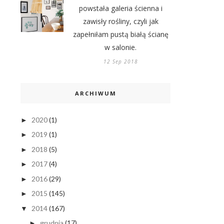
powstała galeria ścienna i
zawisły rośliny, czyli jak
zapełniłam pustą białą ścianę
w salonie.
12 Sep 2018
ARCHIWUM
2020
(1)
►
2019
(1)
►
2018
(5)
►
2017
(4)
►
2016
(29)
►
2015
(145)
►
2014
(167)
▼
grudnia
(17)
►