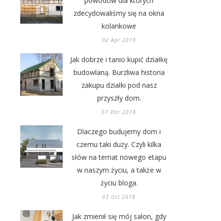
powodów dla których
zdecydowaliśmy się na okna
kolankowe
02 Apr 2019
Jak dobrze i tanio kupić działkę
budowlaną. Burzliwa historia
zakupu działki pod nasz
przyszły dom.
07 Dec 2018
Dlaczego budujemy dom i
czemu taki duży. Czyli kilka
słów na temat nowego etapu
w naszym życiu, a także w
życiu bloga.
03 Oct 2018
Jak zmienił się mój salon, gdy