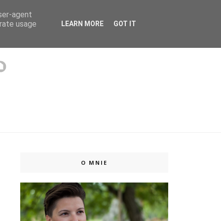
user-agent
 ISSUU
erate usage
LEARN MORE
GOT IT
O MNIE