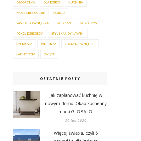
DECOROLKA
DLA DZIECI
KUCHNIA
MOJE MIESZKANIE
OGRÓD
PASUJE DO WNĘTRZA
PODRÓŻE
POKÓJ ZOSI
POKÓJ DZIECIĘCY
STYL SKANDYNAWSKI
SYPIALNIA
WNĘTRZA
ZOOM NA WNĘTRZE
ŁADNY DOM
ŚWIĘTA
OSTATNIE POSTY
Jak zaplanować kuchnię w
nowym domu. Okap kuchenny
marki GLOBALO.
30 Jun 2020
Więcej światła, czyli 5