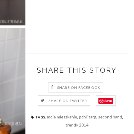
SHARE THIS STORY
SHARE ON FACEBOOK
Save
SHARE ON TWITTER
moje mieszkanie
,
pchli targ
,
second hand
,
TAGS:
trendy 2014