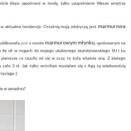
ście ślepo zapatrzeni w modę, tylko uzupełniacie Wasze wnętrza
marmurowa
 w aktualne tendencje. Ostatnią moją zdobyczą, jest
marmurowym młynku
ublikowała
post
o swoim
, upolowanym na
łam ile sił w nogach do mojego ulubionego skandynawskiego SH i ku
 pierwsze co rzuciło mi się w oczy, to była właśnie ona. Z białego
za całe 3 zł. Jak tylko wróciłam musiałam się z Agą tą wiadomością
rzyciąga :)
rie w zanadrzu?