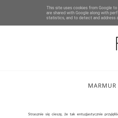
This site uses cookies from Google to d
BLOG
are shared with Google along with perf
statistics, and to detect and address 
MARMUR 
Strasznie się cieszę, że tak entuzjastycznie przyję