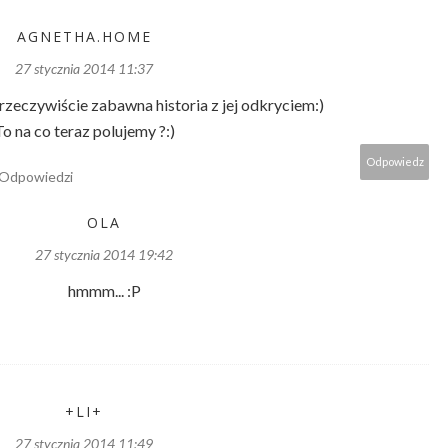
AGNETHA.HOME
27 stycznia 2014 11:37
 rzeczywiście zabawna historia z jej odkryciem:)
To na co teraz polujemy ?:)
Odpowiedz
Odpowiedzi
OLA
27 stycznia 2014 19:42
hmmm... :P
+LI+
27 stycznia 2014 11:49