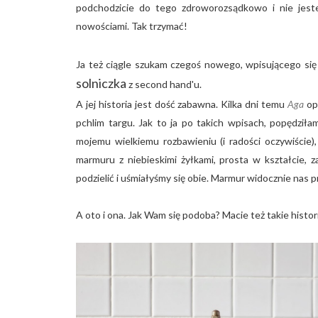
podchodzicie do tego zdroworozsądkowo i nie jeste
nowościami. Tak trzymać!
Ja też ciągle szukam czegoś nowego, wpisującego się
solniczka
z second hand'u.
A jej historia jest dość zabawna. Kilka dni temu
Aga
op
pchlim targu. Jak to ja po takich wpisach, popędzi
mojemu wielkiemu rozbawieniu (i radości oczywiście),
marmuru z niebieskimi żyłkami, prosta w kształcie, 
podzielić i uśmiałyśmy się obie. Marmur widocznie nas p
A oto i ona. Jak Wam się podoba? Macie też takie histo