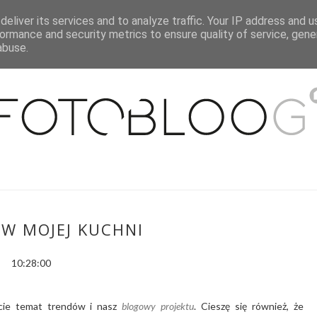
eliver its services and to analyze traffic. Your IP address and 
O MNIE
WSPÓŁPRACA
MOJE MIESZKANIE
PUBLIKACJE
ormance and security metrics to ensure quality of service, gen
abuse.
W MOJEJ KUCHNI
10:28:00
liście temat trendów i nasz
blogowy projektu
. Cieszę się również, że