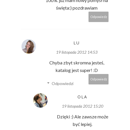
100%. już mam nowy pomysł na
święta:) pozdrawiam
Odpowiedz
LU
19 listopada 2012 14:53
Chyba zbyt skromna jesteś,
katalog jest super! :D
Odpowiedz
Odpowiedzi
OLA
19 listopada 2012 15:20
Dzięki :) Ale zawsze może
być lepiej.