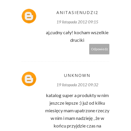
ANITASIENUDZI2
19 listopada 2012 09:15
aj,cudny cały! kocham wszelkie
druciki
Odpowiedz
UNKNOWN
19 listopada 2012 09:32
katalog super a produkty w nim
jeszcze lepsze :) już od kilku
miesięcy mam upatrzone rzeczy
w nim i mam nadzieję , że w
końcu przyjdzie czas na