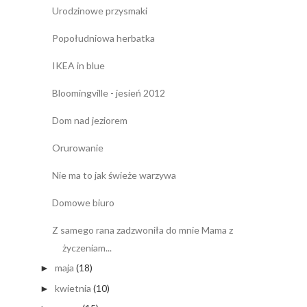
Urodzinowe przysmaki
Popołudniowa herbatka
IKEA in blue
Bloomingville - jesień 2012
Dom nad jeziorem
Orurowanie
Nie ma to jak świeże warzywa
Domowe biuro
Z samego rana zadzwoniła do mnie Mama z
życzeniam...
maja
(18)
►
kwietnia
(10)
►