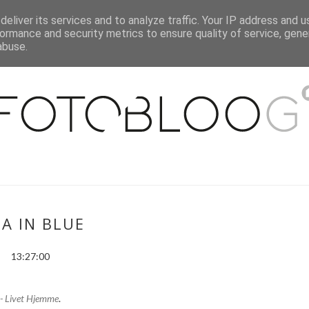
eliver its services and to analyze traffic. Your IP address and 
O MNIE
WSPÓŁPRACA
MOJE MIESZKANIE
PUBLIKACJE
ormance and security metrics to ensure quality of service, gen
abuse.
EA IN BLUE
13:27:00
- Livet Hjemme
.