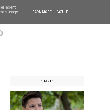
user-agent
 ISSUU
erate usage
LEARN MORE
GOT IT
O MNIE