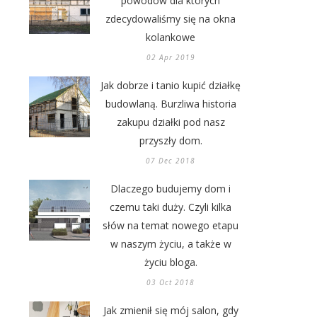
powodów dla których
zdecydowaliśmy się na okna
kolankowe
02 Apr 2019
Jak dobrze i tanio kupić działkę
budowlaną. Burzliwa historia
zakupu działki pod nasz
przyszły dom.
07 Dec 2018
Dlaczego budujemy dom i
czemu taki duży. Czyli kilka
słów na temat nowego etapu
w naszym życiu, a także w
życiu bloga.
03 Oct 2018
Jak zmienił się mój salon, gdy