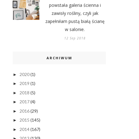
powstała galeria ścienna i
zawisły rośliny, czyli jak
zapełniłam pustą białą ścianę
w salonie.
12 Sep 2018
ARCHIWUM
2020
(1)
►
2019
(1)
►
2018
(5)
►
2017
(4)
►
2016
(29)
►
2015
(145)
►
2014
(167)
►
2013
(130)
►