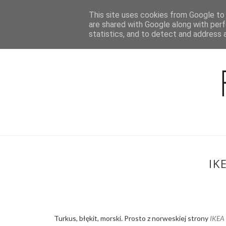
This site uses cookies from Google to d
BLOG
are shared with Google along with perf
statistics, and to detect and address 
IK
Turkus, błękit, morski. Prosto z norweskiej strony
IKEA 