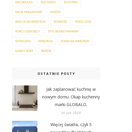
DECOROLKA
DLA DZIECI
KUCHNIA
MOJE MIESZKANIE
OGRÓD
PASUJE DO WNĘTRZA
PODRÓŻE
POKÓJ ZOSI
POKÓJ DZIECIĘCY
STYL SKANDYNAWSKI
SYPIALNIA
WNĘTRZA
ZOOM NA WNĘTRZE
ŁADNY DOM
ŚWIĘTA
OSTATNIE POSTY
Jak zaplanować kuchnię w
nowym domu. Okap kuchenny
marki GLOBALO.
30 Jun 2020
Więcej światła, czyli 5