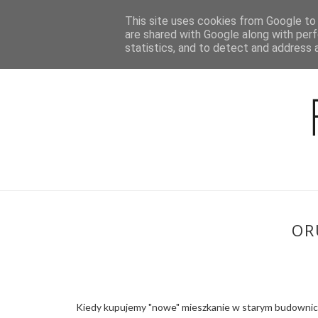
This site uses cookies from Google to d
BLOG
are shared with Google along with perf
statistics, and to detect and address 
OR
Kiedy kupujemy "nowe" mieszkanie w starym budownictw