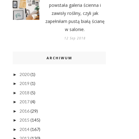
powstała galeria ścienna i
zawisły rośliny, czyli jak
zapełniłam pustą białą ścianę
w salonie.
12 Sep 2018
ARCHIWUM
2020
(1)
►
2019
(1)
►
2018
(5)
►
2017
(4)
►
2016
(29)
►
2015
(145)
►
2014
(167)
►
2013
(130)
►