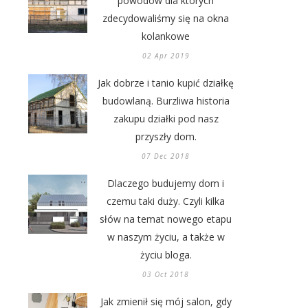
powodów dla których
zdecydowaliśmy się na okna
kolankowe
02 Apr 2019
Jak dobrze i tanio kupić działkę
budowlaną. Burzliwa historia
zakupu działki pod nasz
przyszły dom.
07 Dec 2018
Dlaczego budujemy dom i
czemu taki duży. Czyli kilka
słów na temat nowego etapu
w naszym życiu, a także w
życiu bloga.
03 Oct 2018
Jak zmienił się mój salon, gdy