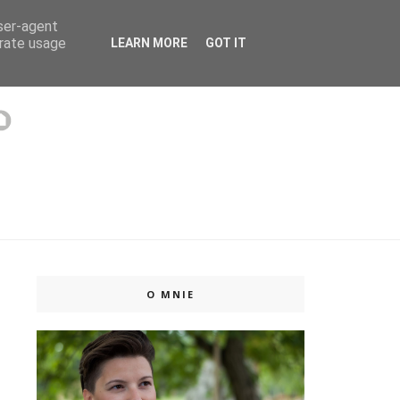
user-agent
 ISSUU
erate usage
LEARN MORE
GOT IT
O MNIE