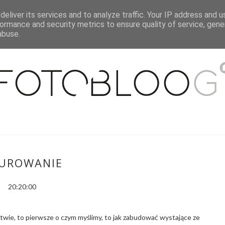
eliver its services and to analyze traffic. Your IP address and 
O MNIE
WSPÓŁPRACA
MOJE MIESZKANIE
PUBLIKACJE
ormance and security metrics to ensure quality of service, gen
abuse.
UROWANIE
20:20:00
ie, to pierwsze o czym myślimy, to jak zabudować wystające ze