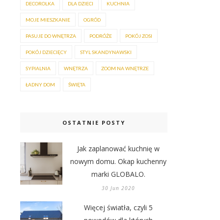
DECOROLKA
DLA DZIECI
KUCHNIA
MOJE MIESZKANIE
OGRÓD
PASUJE DO WNĘTRZA
PODRÓŻE
POKÓJ ZOSI
POKÓJ DZIECIĘCY
STYL SKANDYNAWSKI
SYPIALNIA
WNĘTRZA
ZOOM NA WNĘTRZE
ŁADNY DOM
ŚWIĘTA
OSTATNIE POSTY
Jak zaplanować kuchnię w
nowym domu. Okap kuchenny
marki GLOBALO.
30 Jun 2020
Więcej światła, czyli 5