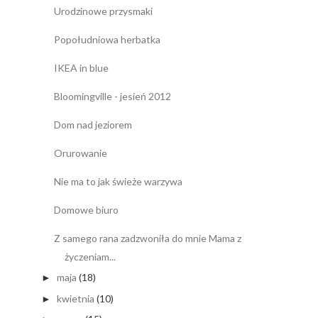
Urodzinowe przysmaki
Popołudniowa herbatka
IKEA in blue
Bloomingville - jesień 2012
Dom nad jeziorem
Orurowanie
Nie ma to jak świeże warzywa
Domowe biuro
Z samego rana zadzwoniła do mnie Mama z
życzeniam...
maja
(18)
►
kwietnia
(10)
►