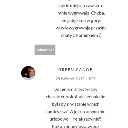
takie miejsca zawsze u
mnie wygrywają. Chyba,
że jadę zima w góry,
wtedy wygrywają przaśne
chaty z kominkiem :)
Odpowiedz
GREEN CANOE
28 kwietnia 2015 13:27
Doceniam artystyczny
charakter pokoi, ale jednak nie
byłabym w stanie w nich
zamieszkać. A już na pewno nie
urlopowo i "relaksacyjnie".
Pokój moneyless...wręcz