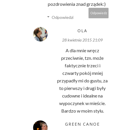
pozdrowienia znad grządek:)
Odpowiedz
Odpowiedzi
OLA
28 kwietnia 2015 21:09
A dla mnie wręcz
przeciwnie, tzn. może
faktycznie trzeci i
czwarty pokój mniej
przypadły mi do gustu, za
to pierwszy i drugi były
cudowne i idealne na
wypoczynek w mieście.
Bardzo w moim stylu.
GREEN CANOE