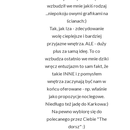
wzbudził we mnie jakiś rodzaj
...niepokoju owymi grafikami na
ścianach:)
Tak, jak Iza - zdecydowanie
wolę cieplejsze i bardziej
przyjazne wnętrza. ALE - duży
plus za samą ideę. To co
wzbudza ostatnio we mnie dziki
wręcz entuzjazm to sam fakt, że
takie INNE i z pomysłem
wnętrza zaczynają być nam w
końcu oferowane - np. właśnie
jako propozycje noclegowe.
Niedługo też jadę do Karkowa:)
Na pewno wybiorę się do
polecanego przez Ciebie "The
dorsz" :)