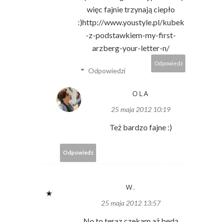
więc fajnie trzynają ciepło
:)http://www.youstyle.pl/kubek
-z-podstawkiem-my-first-
arzberg-your-letter-n/
Odpowiedz
Odpowiedzi
OLA
25 maja 2012 10:19
Też bardzo fajne :)
Odpowiedz
W.
25 maja 2012 13:57
No to teraz czekam aż będą