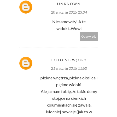
UNKNOWN
20 stycznia 2015 23:04
Niesamowity! A te
widoki...Wow!
Odpowiedz
FOTO ST(W)ORY
21 stycznia 2015 11:50
piękne wnętrza, piękna okolica i
piękne widoki.
Ale ja mam fobię, że takie domy
stojące na cienkich
kolumienkach się zawalą.
Mocniej powieje (jak to w