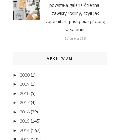
powstała galeria ścienna i
zawisły rośliny, czyli jak
zapełniłam pustą białą ścianę
w salonie.
12 Sep 2018
ARCHIWUM
2020
(1)
►
2019
(1)
►
2018
(5)
►
2017
(4)
►
2016
(29)
►
2015
(145)
►
2014
(167)
►
2013
(130)
▼