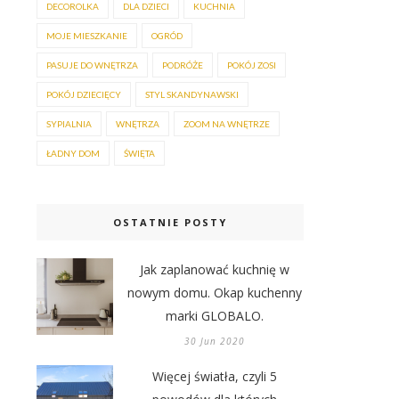
DECOROLKA
DLA DZIECI
KUCHNIA
MOJE MIESZKANIE
OGRÓD
PASUJE DO WNĘTRZA
PODRÓŻE
POKÓJ ZOSI
POKÓJ DZIECIĘCY
STYL SKANDYNAWSKI
SYPIALNIA
WNĘTRZA
ZOOM NA WNĘTRZE
ŁADNY DOM
ŚWIĘTA
OSTATNIE POSTY
Jak zaplanować kuchnię w
nowym domu. Okap kuchenny
marki GLOBALO.
30 Jun 2020
Więcej światła, czyli 5