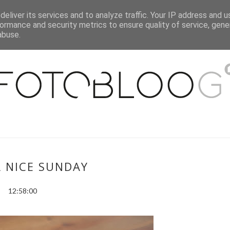
eliver its services and to analyze traffic. Your IP address and 
O MNIE
WSPÓŁPRACA
MOJE MIESZKANIE
PUBLIKACJE
ormance and security metrics to ensure quality of service, gen
abuse.
A NICE SUNDAY
12:58:00