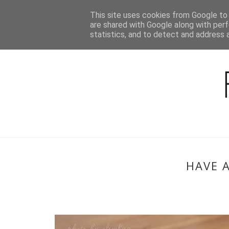
This site uses cookies from Google to d
BLOG
are shared with Google along with perf
statistics, and to detect and address 
HAVE 