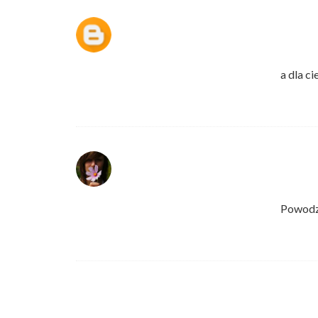
a dla c
Powodze