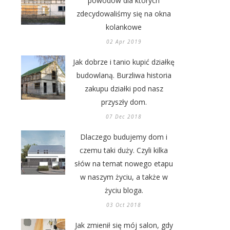
powodów dla których
zdecydowaliśmy się na okna
kolankowe
02 Apr 2019
Jak dobrze i tanio kupić działkę
budowlaną. Burzliwa historia
zakupu działki pod nasz
przyszły dom.
07 Dec 2018
Dlaczego budujemy dom i
czemu taki duży. Czyli kilka
słów na temat nowego etapu
w naszym życiu, a także w
życiu bloga.
03 Oct 2018
Jak zmienił się mój salon, gdy