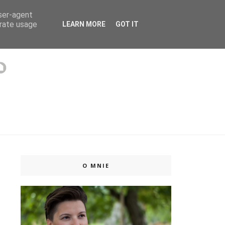
user-agent
 ISSUU
erate usage
LEARN MORE
GOT IT
O MNIE