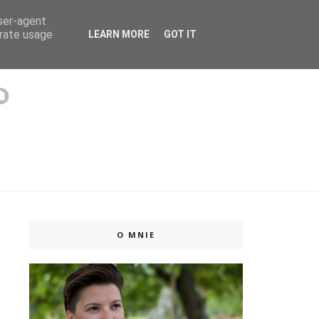
user-agent
 ISSUU
erate usage
LEARN MORE
GOT IT
O MNIE