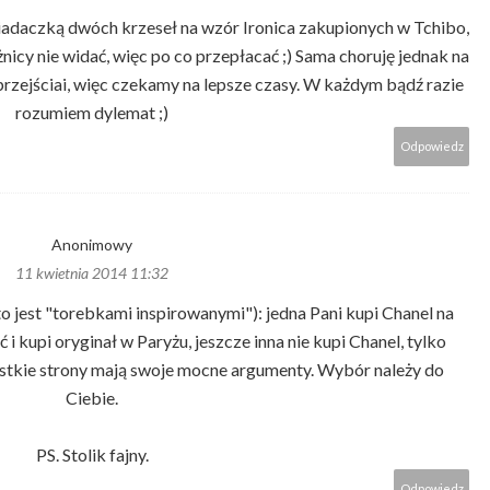
iadaczką dwóch krzeseł na wzór Ironica zakupionych w Tchibo,
nicy nie widać, więc po co przepłacać ;) Sama choruję jednak na
o przejściai, więc czekamy na lepsze czasy. W każdym bądź razie
rozumiem dylemat ;)
Odpowiedz
Anonimowy
11 kwietnia 2014 11:32
to jest "torebkami inspirowanymi"): jedna Pani kupi Chanel na
 i kupi oryginał w Paryżu, jeszcze inna nie kupi Chanel, tylko
tkie strony mają swoje mocne argumenty. Wybór należy do
Ciebie.
PS. Stolik fajny.
Odpowiedz