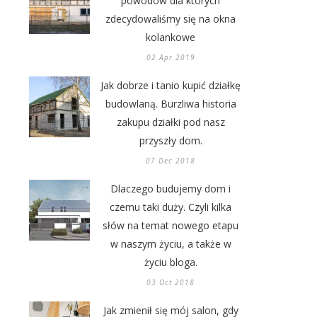
powodów dla których
zdecydowaliśmy się na okna
kolankowe
02 Apr 2019
Jak dobrze i tanio kupić działkę
budowlaną. Burzliwa historia
zakupu działki pod nasz
przyszły dom.
07 Dec 2018
Dlaczego budujemy dom i
czemu taki duży. Czyli kilka
słów na temat nowego etapu
w naszym życiu, a także w
życiu bloga.
03 Oct 2018
Jak zmienił się mój salon, gdy