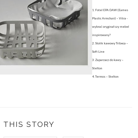
1. Fotel EPA DAW (Eames
Plastic Armchair) – Vitra -
wybrać oryginał czy mebel
inspirowany?
2.
Stolik kawowy Tribeca –
Soft Line
3. Zaparzacz do kawy –
Stelton
4. Termos – Stelton
 THIS STORY