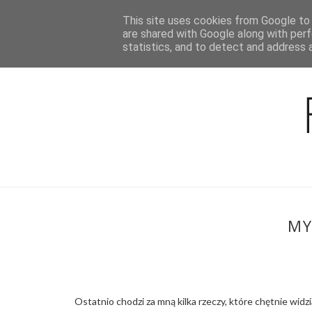
This site uses cookies from Google to d
BLOG
are shared with Google along with perf
statistics, and to detect and address 
MY
Ostatnio chodzi za mną kilka rzeczy, które chętnie wid