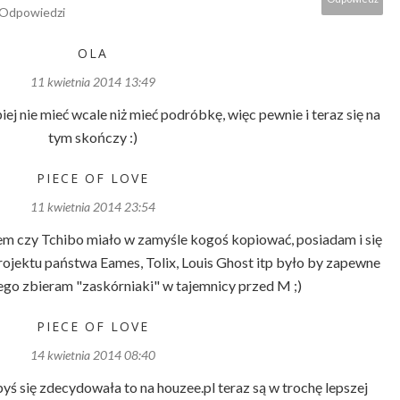
Odpowiedzi
OLA
11 kwietnia 2014 13:49
ej nie mieć wcale niż mieć podróbkę, więc pewnie i teraz się na
tym skończy :)
PIECE OF LOVE
11 kwietnia 2014 23:54
iem czy Tchibo miało w zamyśle kogoś kopiować, posiadam i się
rojektu państwa Eames, Tolix, Louis Ghost itp było by zapewne
tego zbieram "zaskórniaki" w tajemnicy przed M ;)
PIECE OF LOVE
14 kwietnia 2014 08:40
byś się zdecydowała to na houzee.pl teraz są w trochę lepszej