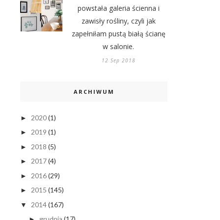
powstała galeria ścienna i
zawisły rośliny, czyli jak
zapełniłam pustą białą ścianę
w salonie.
12 Sep 2018
ARCHIWUM
2020
(1)
►
2019
(1)
►
2018
(5)
►
2017
(4)
►
2016
(29)
►
2015
(145)
►
2014
(167)
▼
grudnia
(17)
►