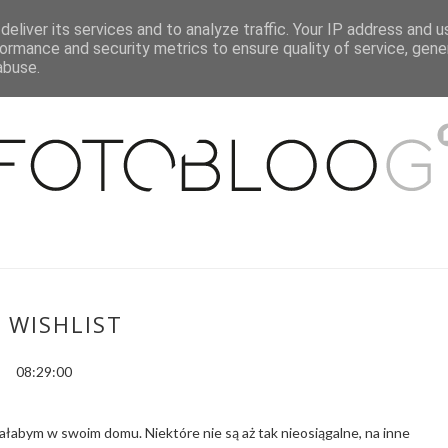
eliver its services and to analyze traffic. Your IP address and 
O MNIE
WSPÓŁPRACA
MOJE MIESZKANIE
PUBLIKACJE
ormance and security metrics to ensure quality of service, gen
abuse.
 WISHLIST
08:29:00
ziałabym w swoim domu. Niektóre nie są aż tak nieosiągalne, na inne