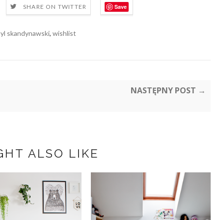
Save
SHARE ON TWITTER
tyl skandynawski
,
wishlist
NASTĘPNY POST →
GHT ALSO LIKE