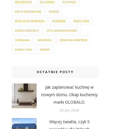
DECOROLKA
DLA DZIECI
KUCHNIA
MOJE MIESZKANIE
OGRÓD
PASUJE DO WNĘTRZA
PODRÓŻE
POKÓJ ZOSI
POKÓJ DZIECIĘCY
STYL SKANDYNAWSKI
SYPIALNIA
WNĘTRZA
ZOOM NA WNĘTRZE
ŁADNY DOM
ŚWIĘTA
OSTATNIE POSTY
Jak zaplanować kuchnię w
nowym domu. Okap kuchenny
marki GLOBALO.
30 Jun 2020
Więcej światła, czyli 5