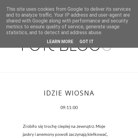
This site uses cookies from Google to deliver its services
and to analyze traffic. Your IP address and user-agent are
shared with Google along with performance and security
metrics to ensure quality of service, generate usage
statistics, and to detect and address abuse.
LEARN MORE
GOT IT
IDZIE WIOSNA
09:11:00
Zrobiło się trochę cieplej na zewnątrz. Moje
jaskry i anemony powoli zaczynają kiełkować,