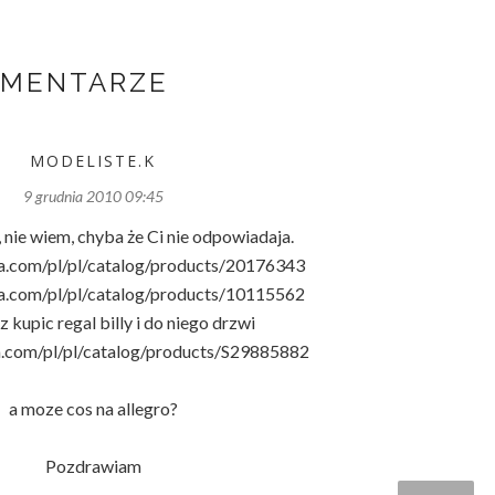
OMENTARZE
MODELISTE.K
9 grudnia 2010 09:45
e, nie wiem, chyba że Ci nie odpowiadaja.
a.com/pl/pl/catalog/products/20176343
a.com/pl/pl/catalog/products/10115562
 kupic regal billy i do niego drzwi
a.com/pl/pl/catalog/products/S29885882
a moze cos na allegro?
Pozdrawiam