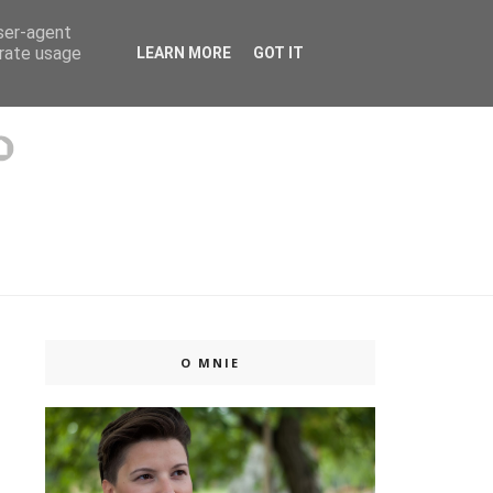
user-agent
 ISSUU
erate usage
LEARN MORE
GOT IT
O MNIE