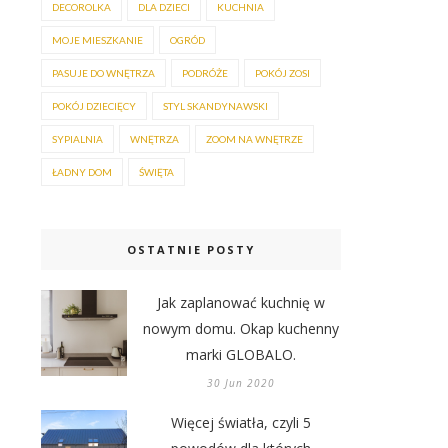
DECOROLKA
DLA DZIECI
KUCHNIA
MOJE MIESZKANIE
OGRÓD
PASUJE DO WNĘTRZA
PODRÓŻE
POKÓJ ZOSI
POKÓJ DZIECIĘCY
STYL SKANDYNAWSKI
SYPIALNIA
WNĘTRZA
ZOOM NA WNĘTRZE
ŁADNY DOM
ŚWIĘTA
OSTATNIE POSTY
Jak zaplanować kuchnię w
nowym domu. Okap kuchenny
marki GLOBALO.
30 Jun 2020
Więcej światła, czyli 5