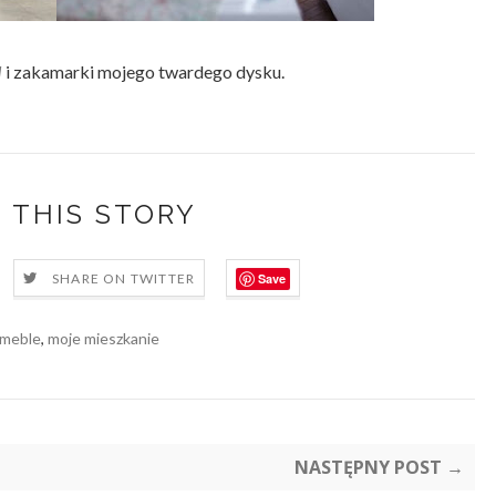
M
i zakamarki mojego twardego dysku.
 THIS STORY
Save
SHARE ON TWITTER
meble
,
moje mieszkanie
NASTĘPNY POST →