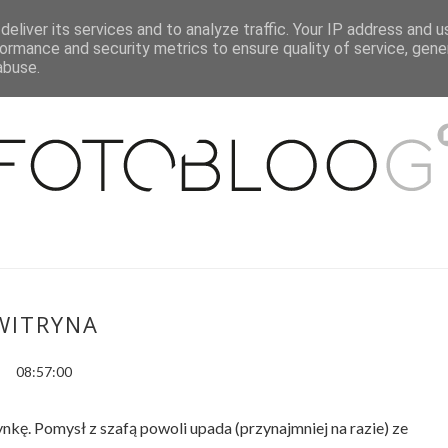
eliver its services and to analyze traffic. Your IP address and 
O MNIE
WSPÓŁPRACA
MOJE MIESZKANIE
PUBLIKACJE
ormance and security metrics to ensure quality of service, gen
abuse.
WITRYNA
08:57:00
nkę. Pomysł z szafą powoli upada (przynajmniej na razie) ze