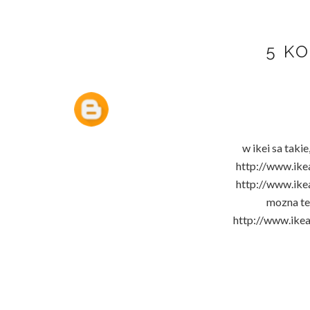
5 K
w ikei sa taki
http://www.ike
http://www.ike
mozna tez
http://www.ike