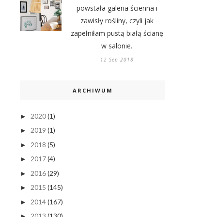
powstała galeria ścienna i
zawisły rośliny, czyli jak
zapełniłam pustą białą ścianę
w salonie.
12 Sep 2018
ARCHIWUM
2020
(1)
►
2019
(1)
►
2018
(5)
►
2017
(4)
►
2016
(29)
►
2015
(145)
►
2014
(167)
►
2013
(130)
►