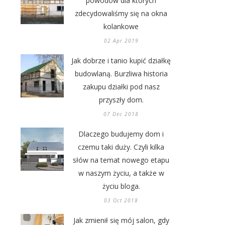
powodów dla których
zdecydowaliśmy się na okna
kolankowe
02 Apr 2019
Jak dobrze i tanio kupić działkę
budowlaną. Burzliwa historia
zakupu działki pod nasz
przyszły dom.
07 Dec 2018
Dlaczego budujemy dom i
czemu taki duży. Czyli kilka
słów na temat nowego etapu
w naszym życiu, a także w
życiu bloga.
03 Oct 2018
Jak zmienił się mój salon, gdy