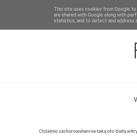
This site uses cookies from Google to d
BLOG
are shared with Google along with perf
statistics, and to detect and address 
Ostatnio zachorowałam na taką oto białą witry