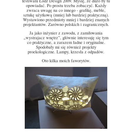
festiwalu Łódź Design 2009. Myślę, że dużo by tu
opowiadać. Po prostu trzeba zobaczyć. Każdy
zwraca uwagę na co innego - grafikę, meble,
sztukę użytkową (mniej lub bardziej praktyczną).
Wystawiono przedmioty mniej i bardziej znanych
projektantów. Zarówno polskich i zagranicznych.
Ja jako inżynier z zawodu, z zamiłowania
„wystrajacz wnętrz”, głównie interesuję się tym
co praktyczne, a zarazem ładne i oryginalne.
Spodobały mi się również projekty
proekologiczne. Lampy, krzesła z odpadów.
Oto kilka moich faworytów.