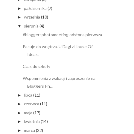
października
(7)
►
września
(10)
►
sierpnia
(4)
▼
#bloggersphotomeeting odsłona pierwsza
Pasuje do wnętrza. U Dagi z House Of
Ideas.
Czas do szkoły
Wspomnienia z wakacji i zaproszenie na
Bloggers Ph...
lipca
(11)
►
czerwca
(11)
►
maja
(17)
►
kwietnia
(14)
►
marca
(22)
►