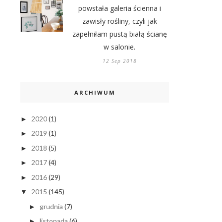
powstała galeria ścienna i
zawisły rośliny, czyli jak
zapełniłam pustą białą ścianę
w salonie.
12 Sep 2018
ARCHIWUM
2020
(1)
►
2019
(1)
►
2018
(5)
►
2017
(4)
►
2016
(29)
►
2015
(145)
▼
grudnia
(7)
►
listopada
(6)
►