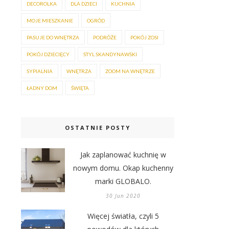
DECOROLKA
DLA DZIECI
KUCHNIA
MOJE MIESZKANIE
OGRÓD
PASUJE DO WNĘTRZA
PODRÓŻE
POKÓJ ZOSI
POKÓJ DZIECIĘCY
STYL SKANDYNAWSKI
SYPIALNIA
WNĘTRZA
ZOOM NA WNĘTRZE
ŁADNY DOM
ŚWIĘTA
OSTATNIE POSTY
Jak zaplanować kuchnię w
nowym domu. Okap kuchenny
marki GLOBALO.
30 Jun 2020
Więcej światła, czyli 5