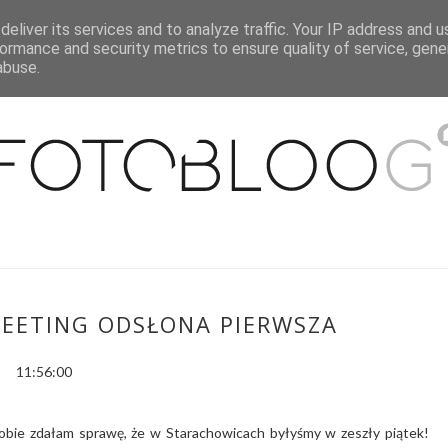
eliver its services and to analyze traffic. Your IP address and 
O MNIE
WSPÓŁPRACA
MOJE MIESZKANIE
PUBLIKACJE
ormance and security metrics to ensure quality of service, gen
abuse.
ETING ODSŁONA PIERWSZA
11:56:00
 sobie zdałam sprawę, że w Starachowicach byłyśmy w zeszły piątek!