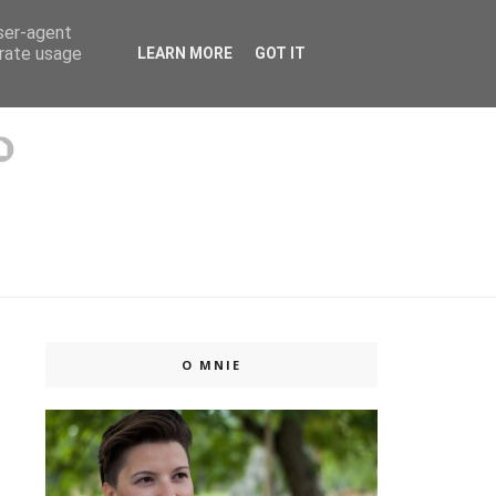
user-agent
 ISSUU
erate usage
LEARN MORE
GOT IT
O MNIE