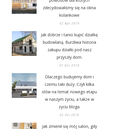
powodów dla których
zdecydowaliśmy się na okna
kolankowe
02 Apr 2019
Jak dobrze i tanio kupić działkę
budowlaną. Burzliwa historia
zakupu działki pod nasz
przyszły dom.
07 Dec 2018
Dlaczego budujemy dom i
czemu taki duży. Czyli kilka
słów na temat nowego etapu
w naszym życiu, a także w
życiu bloga.
03 Oct 2018
Jak zmienił się mój salon, gdy