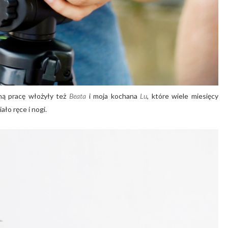
mną pracę włożyły też
Beata
i moja kochana
Lu
, które wiele miesięcy
ło ręce i nogi.