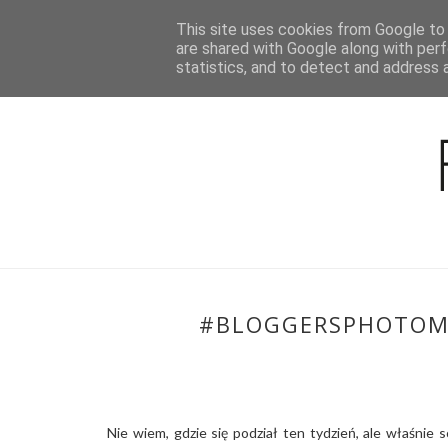
This site uses cookies from Google to d
BLOG
are shared with Google along with perf
statistics, and to detect and address 
#BLOGGERSPHOTOME
Nie wiem, gdzie się podział ten tydzień, ale właśnie