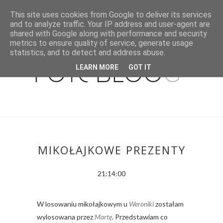
This site uses cookies from Google to deliver its services
and to analyze traffic. Your IP address and user-agent are
shared with Google along with performance and security
metrics to ensure quality of service, generate usage
statistics, and to detect and address abuse.
LEARN MORE
GOT IT
MIKOŁAJKOWE PREZENTY
21:14:00
W losowaniu mikołajkowym u
Weroniki
zostałam
wylosowana przez
Martę
. Przedstawiam co