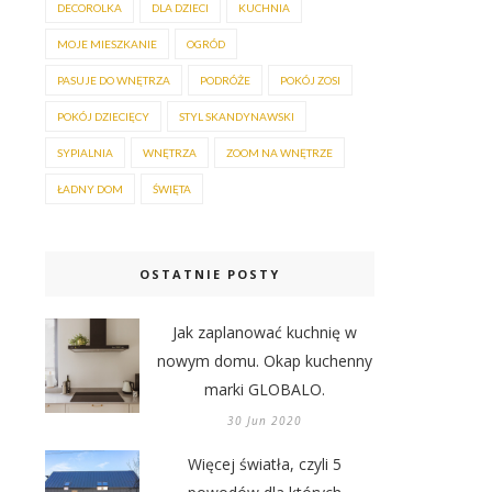
DECOROLKA
DLA DZIECI
KUCHNIA
MOJE MIESZKANIE
OGRÓD
PASUJE DO WNĘTRZA
PODRÓŻE
POKÓJ ZOSI
POKÓJ DZIECIĘCY
STYL SKANDYNAWSKI
SYPIALNIA
WNĘTRZA
ZOOM NA WNĘTRZE
ŁADNY DOM
ŚWIĘTA
OSTATNIE POSTY
Jak zaplanować kuchnię w
nowym domu. Okap kuchenny
marki GLOBALO.
30 Jun 2020
Więcej światła, czyli 5