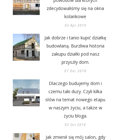
powodów dla których
zdecydowaliśmy się na okna
kolankowe
02 Apr 2019
Jak dobrze i tanio kupić działkę
budowlaną. Burzliwa historia
zakupu działki pod nasz
przyszły dom.
07 Dec 2018
Dlaczego budujemy dom i
czemu taki duży. Czyli kilka
słów na temat nowego etapu
w naszym życiu, a także w
życiu bloga.
03 Oct 2018
Jak zmienił się mój salon, gdy