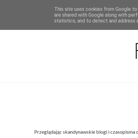
This site uses cookies from Google to d
BLOG
are shared with Google along with perf
statistics, and to detect and address 
Przeglądając skandynawskie blogi i czasopisma 