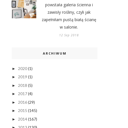
powstała galeria ścienna i
zawisły rośliny, czyli jak
zapełniłam pustą białą ścianę
w salonie.
12 Sep 2018
ARCHIWUM
2020
(1)
►
2019
(1)
►
2018
(5)
►
2017
(4)
►
2016
(29)
►
2015
(145)
►
2014
(167)
►
2013
(130)
►