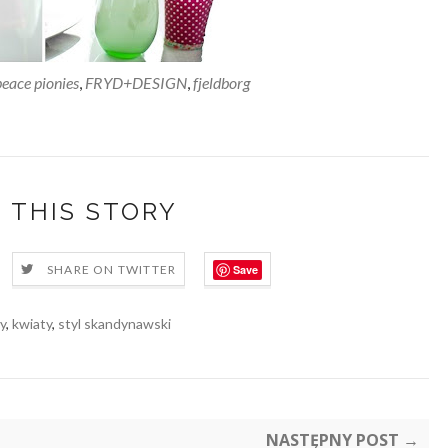
eace pionies
,
FRYD+DESIGN
,
fjeldborg
 THIS STORY
Save
SHARE ON TWITTER
ry
,
kwiaty
,
styl skandynawski
NASTĘPNY POST →