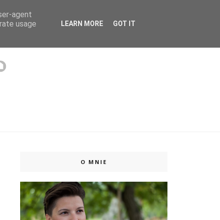
user-agent
 ISSUU
erate usage
LEARN MORE
GOT IT
O MNIE