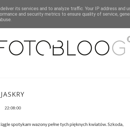
eliver its services and to analyze traffic. Your IP address and 
O MNIE
WSPÓŁPRACA
MOJE MIESZKANIE
PUBLIKACJE
ormance and security metrics to ensure quality of service, gen
abuse.
JASKRY
22:08:00
ciągle spotykam wazony pełne tych pięknych kwiatów. Szkoda,