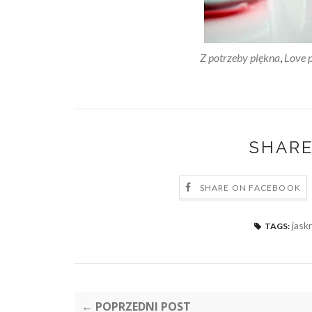
Z potrzeby piękna
,
Love p
SHARE
SHARE ON FACEBOOK
jask
TAGS:
← POPRZEDNI POST