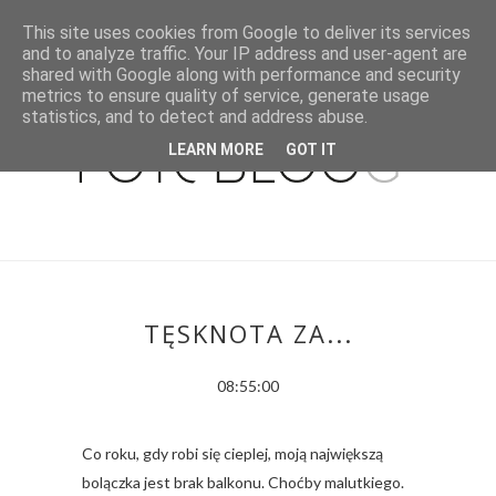
This site uses cookies from Google to deliver its services
and to analyze traffic. Your IP address and user-agent are
shared with Google along with performance and security
metrics to ensure quality of service, generate usage
statistics, and to detect and address abuse.
LEARN MORE
GOT IT
TĘSKNOTA ZA...
08:55:00
Co roku, gdy robi się cieplej, moją największą
bolączka jest brak balkonu. Choćby malutkiego.