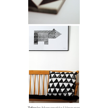
Zdjęcia:
Mamamekko
i
Varpunen
.