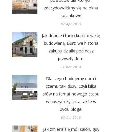
powodów dla których
zdecydowaliśmy się na okna
kolankowe
02 Apr 2019
Jak dobrze i tanio kupić działkę
budowlaną. Burzliwa historia
zakupu działki pod nasz
przyszły dom.
07 Dec 2018
Dlaczego budujemy dom i
czemu taki duży. Czyli kilka
słów na temat nowego etapu
w naszym życiu, a także w
życiu bloga.
03 Oct 2018
Jak zmienił się mój salon, gdy