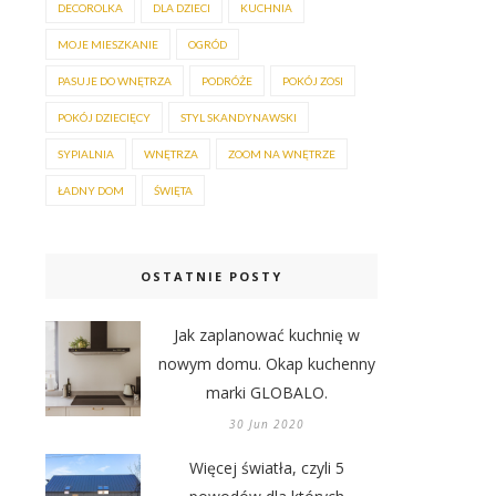
DECOROLKA
DLA DZIECI
KUCHNIA
MOJE MIESZKANIE
OGRÓD
PASUJE DO WNĘTRZA
PODRÓŻE
POKÓJ ZOSI
POKÓJ DZIECIĘCY
STYL SKANDYNAWSKI
SYPIALNIA
WNĘTRZA
ZOOM NA WNĘTRZE
ŁADNY DOM
ŚWIĘTA
OSTATNIE POSTY
Jak zaplanować kuchnię w
nowym domu. Okap kuchenny
marki GLOBALO.
30 Jun 2020
Więcej światła, czyli 5