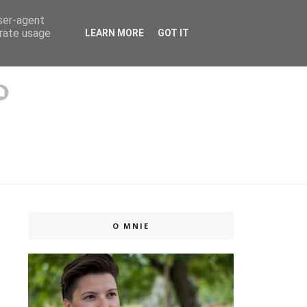
user-agent
 ISSUU
erate usage
LEARN MORE
GOT IT
O MNIE