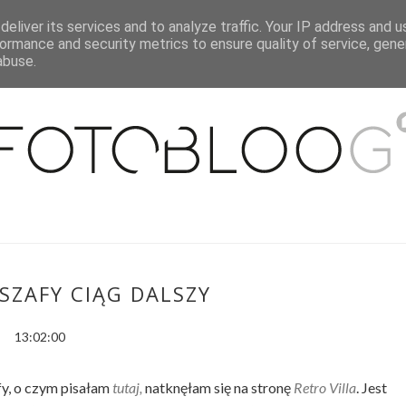
eliver its services and to analyze traffic. Your IP address and 
O MNIE
WSPÓŁPRACA
MOJE MIESZKANIE
PUBLIKACJE
ormance and security metrics to ensure quality of service, gen
abuse.
SZAFY CIĄG DALSZY
13:02:00
fy, o czym pisałam
tutaj,
natknęłam się na stronę
Retro Villa
. Jest