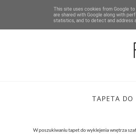
This site uses cookies from Google to d
BLOG
are shared with Google along with perf
statistics, and to detect and address 
TAPETA DO 
W poszukiwaniu tapet do wyklejenia wnętrza sza