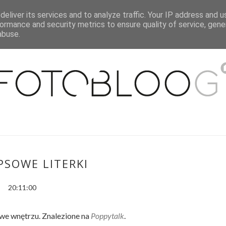
eliver its services and to analyze traffic. Your IP address and 
O MNIE
WSPÓŁPRACA
MOJE MIESZKANIE
PUBLIKACJE
ormance and security metrics to ensure quality of service, gen
abuse.
IPSOWE LITERKI
20:11:00
r we wnętrzu. Znalezione na
Poppytalk
.