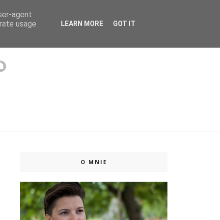
user-agent
 ISSUU
erate usage
LEARN MORE
GOT IT
O MNIE