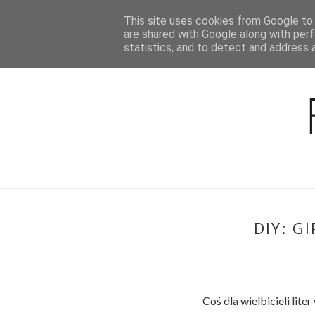
This site uses cookies from Google to d
BLOG
are shared with Google along with perf
statistics, and to detect and address 
DIY: G
Coś dla wielbicieli lite