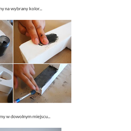
y na wybrany kolor...
my w dowolnym miejscu...