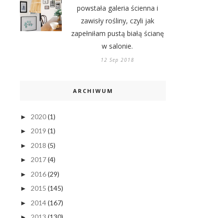
powstała galeria ścienna i
zawisły rośliny, czyli jak
zapełniłam pustą białą ścianę
w salonie.
12 Sep 2018
ARCHIWUM
2020
(1)
►
2019
(1)
►
2018
(5)
►
2017
(4)
►
2016
(29)
►
2015
(145)
►
2014
(167)
►
2013
(130)
►