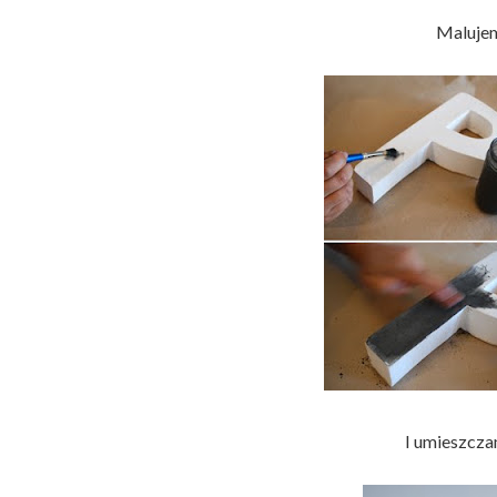
Malujem
I umieszcza