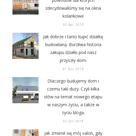
powodów dla których
zdecydowaliśmy się na okna
kolankowe
02 Apr 2019
Jak dobrze i tanio kupić działkę
budowlaną. Burzliwa historia
zakupu działki pod nasz
przyszły dom.
07 Dec 2018
Dlaczego budujemy dom i
czemu taki duży. Czyli kilka
słów na temat nowego etapu
w naszym życiu, a także w
życiu bloga.
03 Oct 2018
Jak zmienił się mój salon, gdy