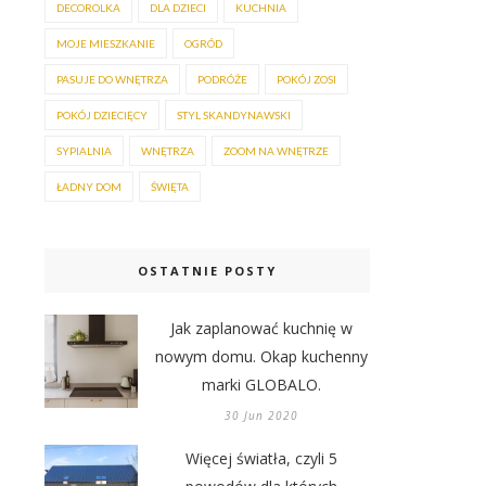
DECOROLKA
DLA DZIECI
KUCHNIA
MOJE MIESZKANIE
OGRÓD
PASUJE DO WNĘTRZA
PODRÓŻE
POKÓJ ZOSI
POKÓJ DZIECIĘCY
STYL SKANDYNAWSKI
SYPIALNIA
WNĘTRZA
ZOOM NA WNĘTRZE
ŁADNY DOM
ŚWIĘTA
OSTATNIE POSTY
Jak zaplanować kuchnię w
nowym domu. Okap kuchenny
marki GLOBALO.
30 Jun 2020
Więcej światła, czyli 5