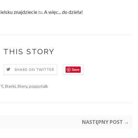
gielsku znajdziecie
tu
. A więc... do dzieła!
 THIS STORY
Save
SHARE ON TWITTER
IY
,
literki
,
litery
,
poppytalk
NASTĘPNY POST →