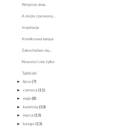
Wnętrze dnia
A może czerwony...
Inspiracje
Komiksowa lampa
Zakochałam się...
Nowości i nie tylko
Tabliczki
lipca
(7)
►
czerwca
(11)
►
maja
(8)
►
kwietnia
(10)
►
marca
(13)
►
lutego
(13)
►