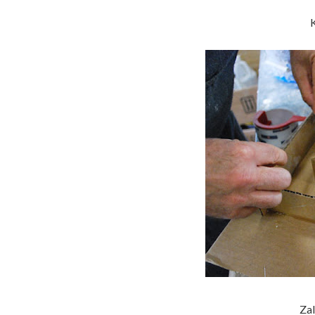
K
Zal