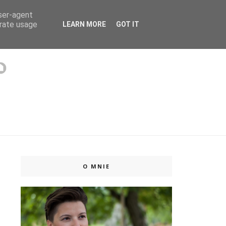
user-agent
 ISSUU
erate usage
LEARN MORE
GOT IT
O MNIE