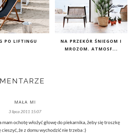
G PO LIFTINGU
NA PRZEKÓR ŚNIEGOM I
MROZOM. ATMOSF...
OMENTARZE
MAŁA MI
3 lipca 2011 15:07
ja mam ochotę włożyć głowę do piekarnika, żeby się troszkę
ię cieszyć, że z domu wychodzić nie trzeba :)