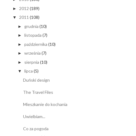
2012
(189)
►
2011
(108)
▼
grudnia
(10)
►
listopada
(7)
►
października
(10)
►
września
(7)
►
sierpnia
(10)
►
lipca
(5)
▼
Duński design
The Travel Files
Mieszkanie do kochania
Uwielbiam...
Co za pogoda