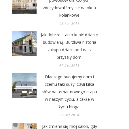
powodów dla których
zdecydowaliśmy się na okna
kolankowe
02 Apr 2019
Jak dobrze i tanio kupić działkę
budowlaną. Burzliwa historia
zakupu działki pod nasz
przyszły dom.
07 Dec 2018
Dlaczego budujemy dom i
czemu taki duży. Czyli kilka
słów na temat nowego etapu
w naszym życiu, a także w
życiu bloga.
03 Oct 2018
Jak zmienił się mój salon, gdy