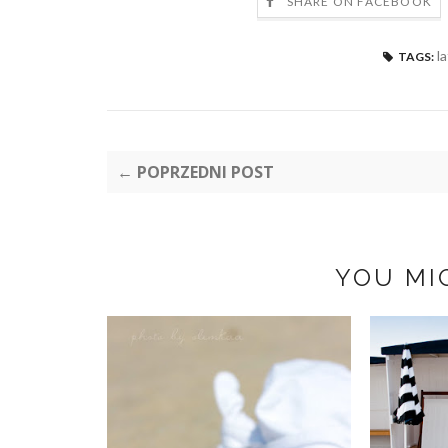
SHARE ON FACEBOOK
l
TAGS:
← POPRZEDNI POST
YOU MI