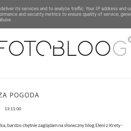
eliver its services and to analyze traffic. Your IP address and 
O MNIE
WSPÓŁPRACA
MOJE MIESZKANIE
PUBLIKACJE
ormance and security metrics to ensure quality of service, gen
abuse.
ZA POGODA
13:11:00
ka, bardzo chętnie zaglądam na słoneczny blog Eleni z Krety -