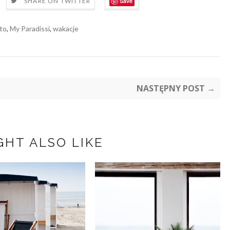
Save
SHARE ON TWITTER
ato
,
My Paradissi
,
wakacje
NASTĘPNY POST →
GHT ALSO LIKE