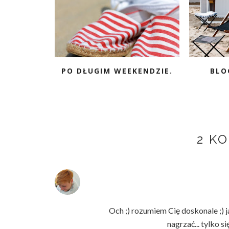
PO DŁUGIM WEEKENDZIE.
BLO
2 K
Och ;) rozumiem Cię doskonale ;) 
nagrzać... tylko s