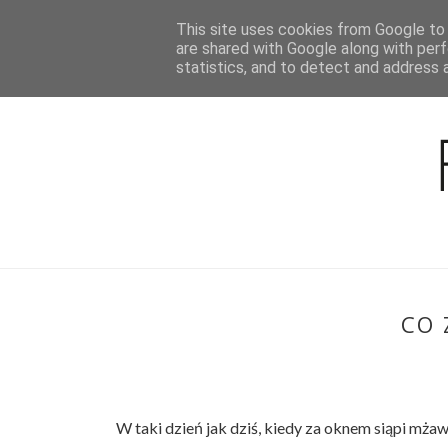
This site uses cookies from Google to d
BLOG
are shared with Google along with perf
statistics, and to detect and address 
CO 
W taki dzień jak dziś, kiedy za oknem siąpi mżaw