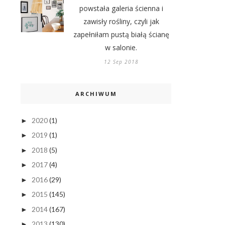
powstała galeria ścienna i
zawisły rośliny, czyli jak
zapełniłam pustą białą ścianę
w salonie.
12 Sep 2018
ARCHIWUM
2020
(1)
►
2019
(1)
►
2018
(5)
►
2017
(4)
►
2016
(29)
►
2015
(145)
►
2014
(167)
►
2013
(130)
►