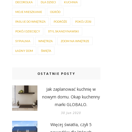
DECOROLKA
DLA DZIECI
KUCHNIA
MOJE MIESZKANIE
OGRÓD
PASUJE DO WNĘTRZA
PODRÓŻE
POKÓJ ZOSI
POKÓJ DZIECIĘCY
STYL SKANDYNAWSKI
SYPIALNIA
WNĘTRZA
ZOOM NA WNĘTRZE
ŁADNY DOM
ŚWIĘTA
OSTATNIE POSTY
Jak zaplanować kuchnię w
nowym domu. Okap kuchenny
marki GLOBALO.
30 Jun 2020
Więcej światła, czyli 5