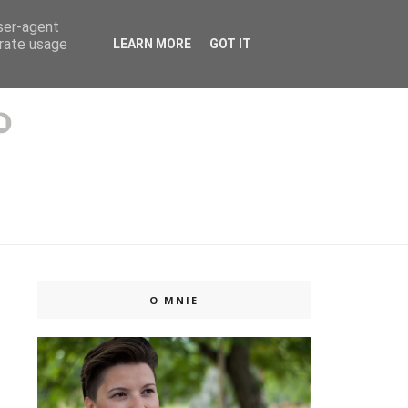
user-agent
 ISSUU
erate usage
LEARN MORE
GOT IT
O MNIE