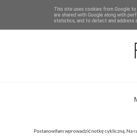
This site uses cookies from Google to d
BLOG
are shared with Google along with perf
statistics, and to detect and address 
Postanowiłam wprowadzić notkę cykliczną. Na razi