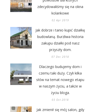
powodów dla których
zdecydowaliśmy się na okna
kolankowe
02 Apr 2019
Jak dobrze i tanio kupić działkę
budowlaną. Burzliwa historia
zakupu działki pod nasz
przyszły dom.
07 Dec 2018
Dlaczego budujemy dom i
czemu taki duży. Czyli kilka
słów na temat nowego etapu
w naszym życiu, a także w
życiu bloga.
03 Oct 2018
Jak zmienił się mój salon, gdy