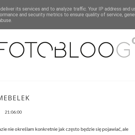
eliver its services and to analyze traffic. Your IP address and 
O MNIE
WSPÓŁPRACA
MOJE MIESZKANIE
PUBLIKACJE
ormance and security metrics to ensure quality of service, gen
abuse.
MEBELEK
21:06:00
e nie określam konkretnie jak często będzie się pojawiać, ale