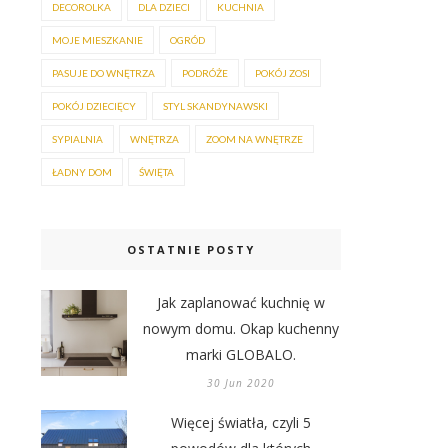
DECOROLKA
DLA DZIECI
KUCHNIA
MOJE MIESZKANIE
OGRÓD
PASUJE DO WNĘTRZA
PODRÓŻE
POKÓJ ZOSI
POKÓJ DZIECIĘCY
STYL SKANDYNAWSKI
SYPIALNIA
WNĘTRZA
ZOOM NA WNĘTRZE
ŁADNY DOM
ŚWIĘTA
OSTATNIE POSTY
Jak zaplanować kuchnię w
nowym domu. Okap kuchenny
marki GLOBALO.
30 Jun 2020
Więcej światła, czyli 5